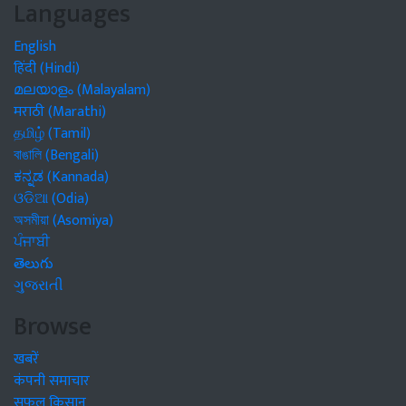
Languages
English
हिंदी (Hindi)
മലയാളം (Malayalam)
मराठी (Marathi)
தமிழ் (Tamil)
বাঙালি (Bengali)
ಕನ್ನಡ (Kannada)
ଓଡିଆ (Odia)
অসমীয়া (Asomiya)
ਪੰਜਾਬੀ
తెలుగు
ગુજરાતી
Browse
खबरें
कंपनी समाचार
सफल किसान