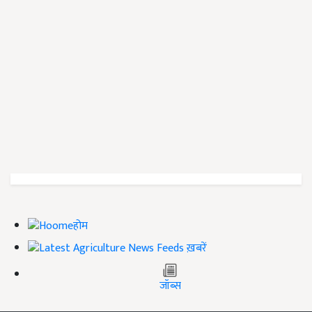
होम
ख़बरें
जॉब्स