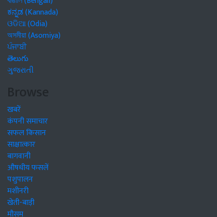
বাঙালি (Bengali)
ಕನ್ನಡ (Kannada)
ଓଡିଆ (Odia)
অসমীয়া (Asomiya)
ਪੰਜਾਬੀ
తెలుగు
ગુજરાતી
Browse
खबरें
कंपनी समाचार
सफल किसान
साक्षात्कार
बागवानी
औषधीय फसलें
पशुपालन
मशीनरी
खेती-बाड़ी
मौसम