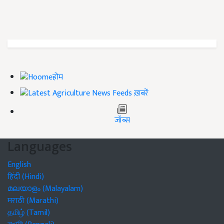
होम
ख़बरें
जॉब्स
Languages
English
हिंदी (Hindi)
മലയാളം (Malayalam)
मराठी (Marathi)
தமிழ் (Tamil)