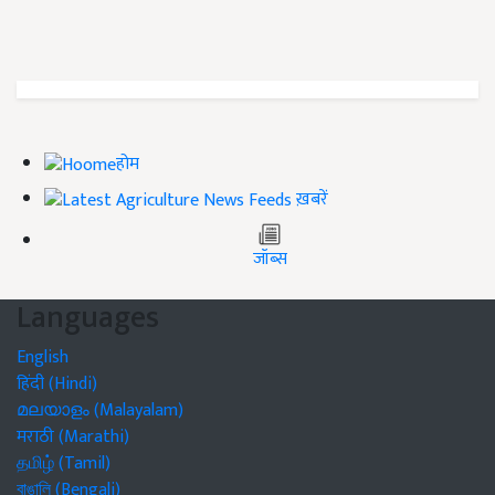
होम
ख़बरें
जॉब्स
Languages
English
हिंदी (Hindi)
മലയാളം (Malayalam)
मराठी (Marathi)
தமிழ் (Tamil)
বাঙালি (Bengali)