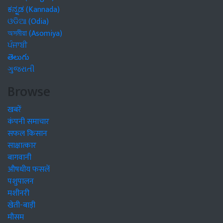
ಕನ್ನಡ (Kannada)
ଓଡିଆ (Odia)
অসমীয়া (Asomiya)
ਪੰਜਾਬੀ
తెలుగు
ગુજરાતી
Browse
खबरें
कंपनी समाचार
सफल किसान
साक्षात्कार
बागवानी
औषधीय फसलें
पशुपालन
मशीनरी
खेती-बाड़ी
मौसम