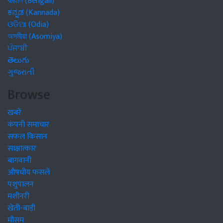
বাঙালি (Bengali)
ಕನ್ನಡ (Kannada)
ଓଡିଆ (Odia)
অসমীয়া (Asomiya)
ਪੰਜਾਬੀ
తెలుగు
ગુજરાતી
Browse
खबरें
कंपनी समाचार
सफल किसान
साक्षात्कार
बागवानी
औषधीय फसलें
पशुपालन
मशीनरी
खेती-बाड़ी
मौसम