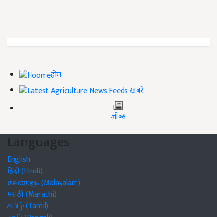
होम
ख़बरें
जॉब्स
Languages
English
हिंदी (Hindi)
മലയാളം (Malayalam)
मराठी (Marathi)
தமிழ் (Tamil)