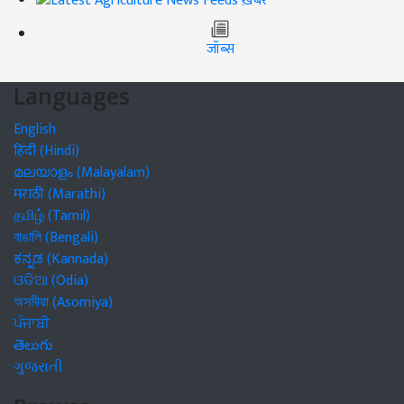
ख़बरें
जॉब्स
Languages
English
हिंदी (Hindi)
മലയാളം (Malayalam)
मराठी (Marathi)
தமிழ் (Tamil)
বাঙালি (Bengali)
ಕನ್ನಡ (Kannada)
ଓଡିଆ (Odia)
অসমীয়া (Asomiya)
ਪੰਜਾਬੀ
తెలుగు
ગુજરાતી