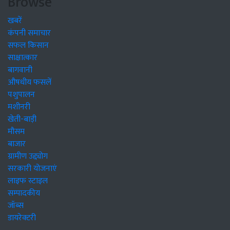
Browse
खबरें
कंपनी समाचार
सफल किसान
साक्षात्कार
बागवानी
औषधीय फसलें
पशुपालन
मशीनरी
खेती-बाड़ी
मौसम
बाजार
ग्रामीण उद्द्योग
सरकारी योजनाएं
लाइफ स्टाइल
सम्पादकीय
जॉब्स
डायरेक्टरी