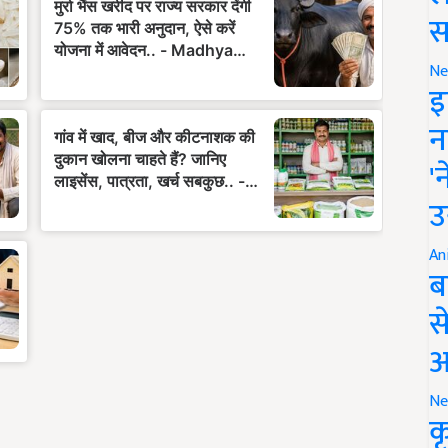
स
Ne
इ
न
'
उ
An
ब
स
आ
Ne
क