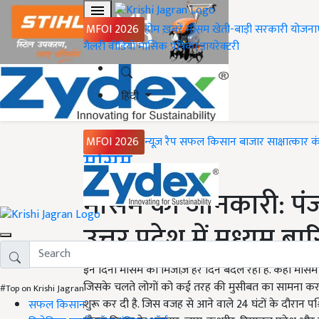
MFOI 2026
होम
ख़बरें
मौसम
खेती-बाड़ी
सरकारी योजना
गैलरी
वीडियो
मासिक पत्रिका
डायरेक्टरी
हिंदी
MFOI 2026
न्यूज़ रैप
सफल किसान
बाजार
साक्षात्कार
क
Home
मौसम
मौसम की जानकारी: पंज
उत्तर प्रदेश में मध्यम ब
इन दिनों मौसम का मिजाज़ हर दिन बदल रहा है. कहीं मौसम खु
जिसके चलते लोगों को कई तरह की मुसीबत का सामना करना प
#Top on Krishi Jagran
शुरू कर दी है. जिस वजह से आने वाले 24 घंटों के दौरान पश्चि
सफल किसान