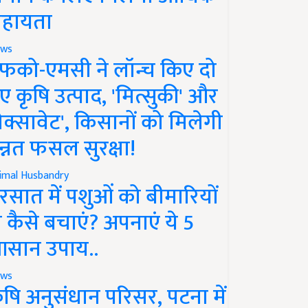
हायता
ws
फको-एमसी ने लॉन्च किए दो
ए कृषि उत्पाद, 'मित्सुकी' और
नेक्सावेट', किसानों को मिलेगी
न्नत फसल सुरक्षा!
imal Husbandry
रसात में पशुओं को बीमारियों
े कैसे बचाएं? अपनाएं ये 5
सान उपाय..
ws
ृषि अनुसंधान परिसर, पटना में