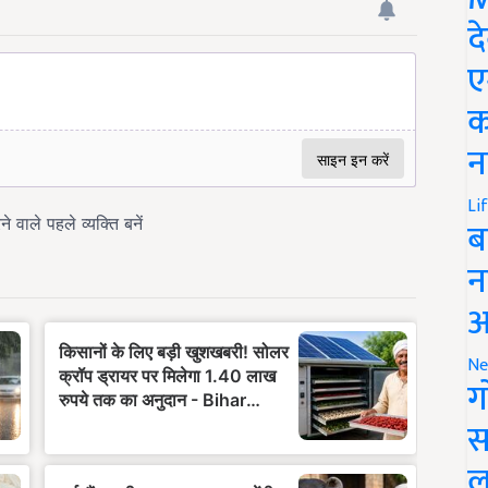
द
ए
क
न
Li
ब
न
आ
Ne
ग
स
ल