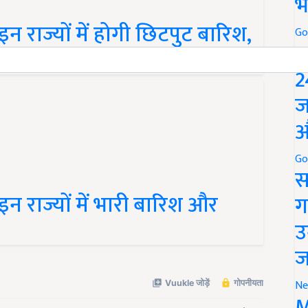
भ
 राज्यों में होगी छिटपुट बारिश,
Go
P
 छाएगा कोहरा
2
ज
औ
Go
स
न राज्यों में भारी बारिश और
ग
उ
ज
Ne
M