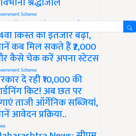
ावभीनी श्रद्धांजलि
vernment Scheme
M Kisan Yojana Update:
4वीं किस्त का इंतजार बढ़ा,
ानें कब मिल सकते हैं ₹2,000
र कैसे चेक करें अपना स्टेटस
vernment Scheme
रकार दे रही ₹10,000 की
ार्डनिंग किट! अब छत पर
गाएं ताजी ऑर्गेनिक सब्जियां,
ानें आवेदन प्रक्रिया..
ws
aharashtra News: सीएम