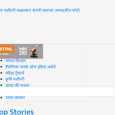
ार
मशीनरी
साक्षात्कार
कंपनी समाचार
सम्पादकीय
फोटो
op on Krishi Jagran
सफल किसान
मिलेनियर फार्मर ऑफ इंडिया अवॉर्ड
महिंद्रा ट्रैक्टर्स
कृषि मशीनरी
जायद की फसल
बिज़नेस आइडियाज
पीएम किसान
op Stories