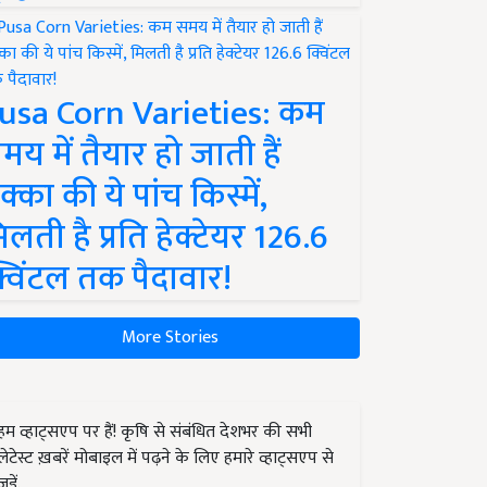
usa Corn Varieties: कम
मय में तैयार हो जाती हैं
क्का की ये पांच किस्में,
िलती है प्रति हेक्टेयर 126.6
्विंटल तक पैदावार!
More Stories
हम व्हाट्सएप पर हैं! कृषि से संबंधित देशभर की सभी
लेटेस्ट ख़बरें मोबाइल में पढ़ने के लिए हमारे व्हाट्सएप से
जुड़ें.