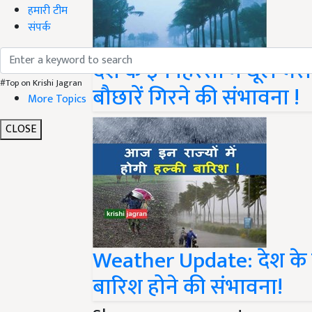
हमारी टीम
संपर्क
देश के इन हिस्सों में धूल 
#Top on Krishi Jagran
बौछारें गिरने की संभावना !
More Topics
CLOSE
Weather Update: देश के इन
बारिश होने की संभावना!