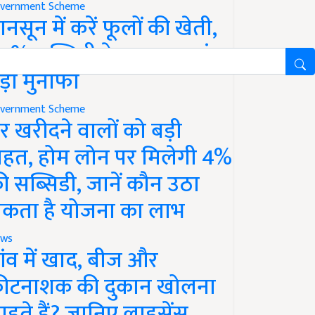
vernment Scheme
ानसून में करें फूलों की खेती,
0% सब्सिडी के साथ कमाएं
ड़ा मुनाफा
vernment Scheme
र खरीदने वालों को बड़ी
ाहत, होम लोन पर मिलेगी 4%
ी सब्सिडी, जानें कौन उठा
कता है योजना का लाभ
ws
ांव में खाद, बीज और
ीटनाशक की दुकान खोलना
ाहते हैं? जानिए लाइसेंस,