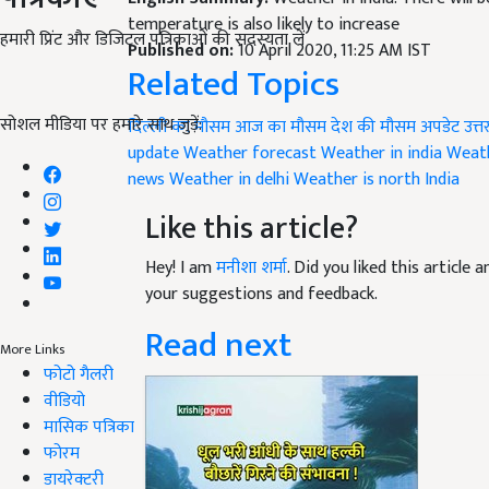
temperature is also likely to increase
हमारी प्रिंट और डिजिटल पत्रिकाओं की सदस्यता लें
Published on:
10 April 2020, 11:25 AM IST
Related Topics
सोशल मीडिया पर हमारे साथ जुड़ें:
दिल्ली का मौसम
आज का मौसम
देश की मौसम अपडेट
उत्
update
Weather forecast
Weather in india
Weath
news
Weather in delhi
Weather is north India
Like this article?
Hey! I am
मनीशा शर्मा
. Did you liked this article
your suggestions and feedback.
Read next
More Links
फोटो गैलरी
वीडियो
मासिक पत्रिका
फोरम
डायरेक्टरी