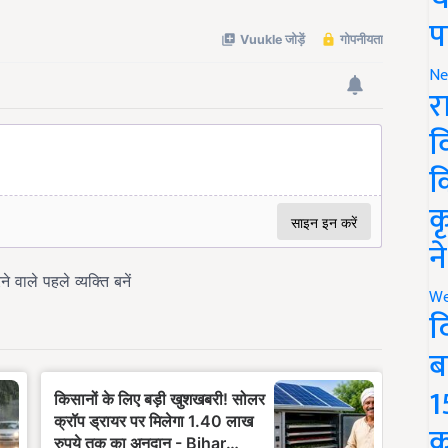
प
Ne
र
व
क
क
न
We
द
ब
1
क