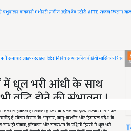
एं
पशुपालन
बागवानी
मशीनरी
ग्रामीण उद्योग
वेब स्टोरी
#FTB
सफल किसान
बाज
ंपनी समाचार
लाइफ स्टाइल
Jobs
विविध
सम्पादकीय
वीडियो
मासिक पत्रिका
#T
ं में धूल भरी आंधी के साथ
भी वृद्धि होने की संभावना !
ं तेजी से इजाफा हो सकता है. जिसके चलते ज्यादातर राज्यों में 15 अप्रैल
्मीद है. मौसम विभाग के अनुसार, जम्मू-कश्मीर और हिमाचल प्रदेश के
T
 साथ ही पंजाब, हरियाणा और राजस्थान के पश्चिमी हिस्सों में धूल भरी