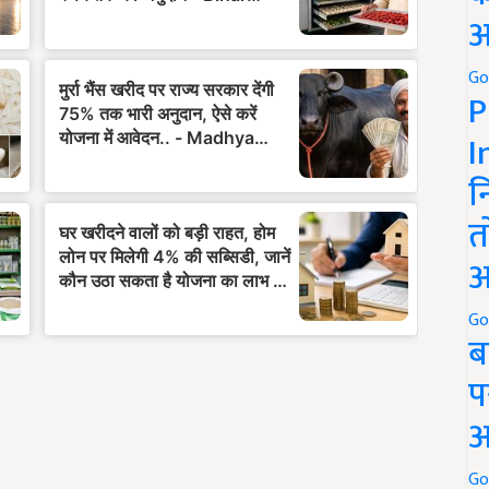
अ
Go
P
I
न
त
अ
Go
ब
प
अ
Go