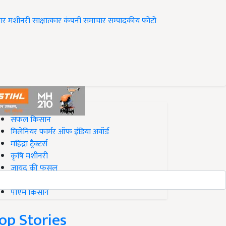
ार
मशीनरी
साक्षात्कार
कंपनी समाचार
सम्पादकीय
फोटो
op on Krishi Jagran
सफल किसान
मिलेनियर फार्मर ऑफ इंडिया अवॉर्ड
महिंद्रा ट्रैक्टर्स
कृषि मशीनरी
जायद की फसल
बिज़नेस आइडियाज
पीएम किसान
op Stories