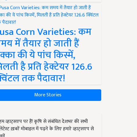
usa Corn Varieties: कम
मय में तैयार हो जाती हैं
क्का की ये पांच किस्में,
िलती है प्रति हेक्टेयर 126.6
्विंटल तक पैदावार!
More Stories
हम व्हाट्सएप पर हैं! कृषि से संबंधित देशभर की सभी
लेटेस्ट ख़बरें मोबाइल में पढ़ने के लिए हमारे व्हाट्सएप से
जुड़ें.