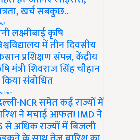
ात्रता, खर्च सबकुछ..
ws
ानी लक्ष्मीबाई कृषि
िश्वविद्यालय में तीन दिवसीय
िसान प्रशिक्षण संपन्न, केंद्रीय
ृषि मंत्री शिवराज सिंह चौहान
े किया संबोधित
ather
िल्ली-NCR समेत कई राज्यों में
ारिश ने मचाई आफत! IMD ने
5 से अधिक राज्यों में बिजली
ड़कने के साथ तेज बारिश का