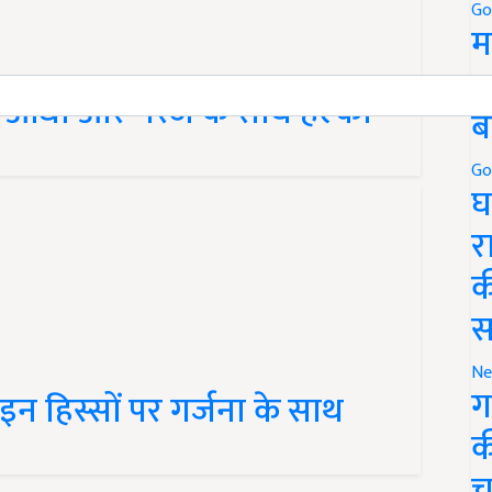
Go
म
5
भरी आंधी और गरज के साथ हल्की
ब
Go
घ
र
क
स
Ne
ग
 हिस्सों पर गर्जना के साथ
क
च