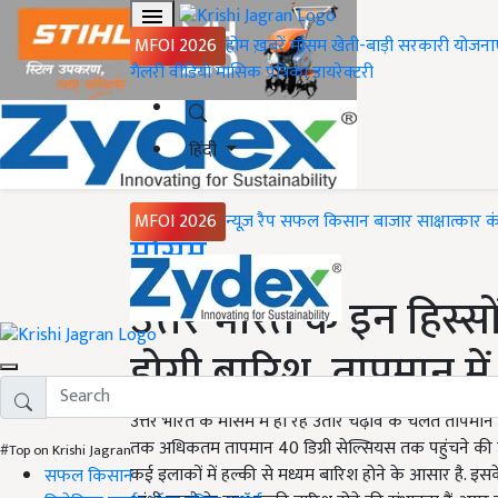
MFOI 2026
होम
ख़बरें
मौसम
खेती-बाड़ी
सरकारी योजना
गैलरी
वीडियो
मासिक पत्रिका
डायरेक्टरी
हिंदी
MFOI 2026
न्यूज़ रैप
सफल किसान
बाजार
साक्षात्कार
क
Home
मौसम
उत्तर भारत के इन हिस्सो
होगी बारिश, तापमान में 
उत्तर भारत के मौसम में हो रहे उतार चढ़ाव के चलते तापमान मे
तक अधिकतम तापमान 40 डिग्री सेल्सियस तक पहुंचने की उम
#Top on Krishi Jagran
कई इलाकों में हल्की से मध्यम बारिश होने के आसार है. इसके
सफल किसान