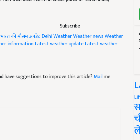
Subscribe
तरभारत की मौसम अपडेट
Delhi Weather
Weather news
Weather
er information
Latest weather update
Latest weather
 and have suggestions to improve this article?
Mail
me
L
Li
स
च
ल