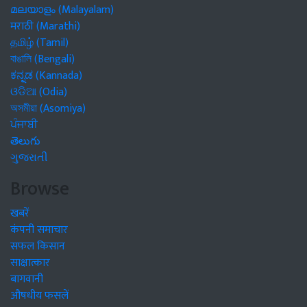
മലയാളം (Malayalam)
मराठी (Marathi)
தமிழ் (Tamil)
বাঙালি (Bengali)
ಕನ್ನಡ (Kannada)
ଓଡିଆ (Odia)
অসমীয়া (Asomiya)
ਪੰਜਾਬੀ
తెలుగు
ગુજરાતી
Browse
खबरें
कंपनी समाचार
सफल किसान
साक्षात्कार
बागवानी
औषधीय फसलें