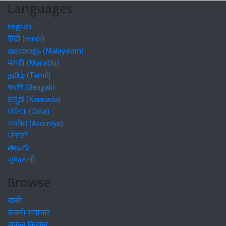
Languages
English
हिंदी (Hindi)
മലയാളം (Malayalam)
मराठी (Marathi)
தமிழ் (Tamil)
বাঙালি (Bengali)
ಕನ್ನಡ (Kannada)
ଓଡିଆ (Odia)
অসমীয়া (Asomiya)
ਪੰਜਾਬੀ
తెలుగు
ગુજરાતી
Browse
खबरें
कंपनी समाचार
सफल किसान