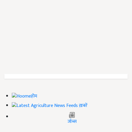
होम
ख़बरें
जॉब्स