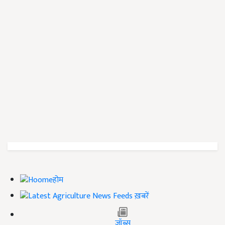
होम
ख़बरें
जॉब्स