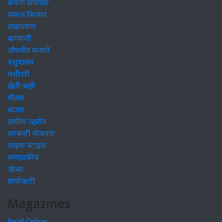
कंपनी समाचार
सफल किसान
साक्षात्कार
बागवानी
औषधीय फसलें
पशुपालन
मशीनरी
खेती-बाड़ी
मौसम
बाजार
ग्रामीण उद्द्योग
सरकारी योजनाएं
लाइफ स्टाइल
सम्पादकीय
जॉब्स
डायरेक्टरी
Magazines
Read Online