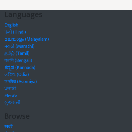
Languages
English
हिंदी (Hindi)
മലയാളം (Malayalam)
मराठी (Marathi)
தமிழ் (Tamil)
বাঙালি (Bengali)
ಕನ್ನಡ (Kannada)
ଓଡିଆ (Odia)
অসমীয়া (Asomiya)
ਪੰਜਾਬੀ
తెలుగు
ગુજરાતી
Browse
खबरें