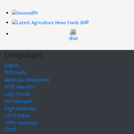
होम
ख़बरें
जॉब्स
Languages
English
हिंदी (Hindi)
മലയാളം (Malayalam)
मराठी (Marathi)
தமிழ் (Tamil)
বাঙালি (Bengali)
ಕನ್ನಡ (Kannada)
ଓଡିଆ (Odia)
অসমীয়া (Asomiya)
ਪੰਜਾਬੀ