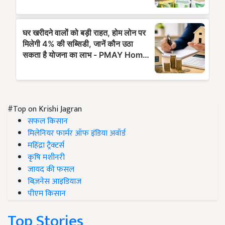
#Top on Krishi Jagran
सफल किसान
मिलेनियर फार्मर ऑफ इंडिया अवॉर्ड
महिंद्रा ट्रैक्टर्स
कृषि मशीनरी
जायद की फसल
बिज़नेस आइडियाज
पीएम किसान
Top Stories