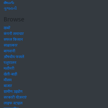
తెలుగు
ગુજરાતી
Browse
खबरें
कंपनी समाचार
सफल किसान
साक्षात्कार
बागवानी
औषधीय फसलें
पशुपालन
मशीनरी
खेती-बाड़ी
मौसम
बाजार
ग्रामीण उद्द्योग
सरकारी योजनाएं
लाइफ स्टाइल