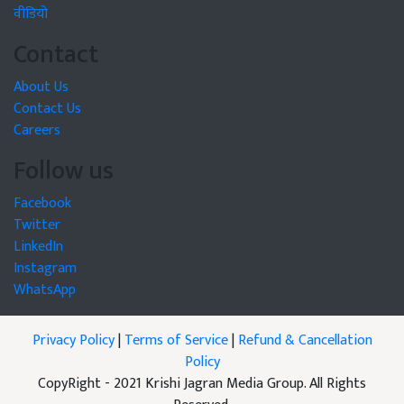
वीडियो
Contact
About Us
Contact Us
Careers
Follow us
Facebook
Twitter
LinkedIn
Instagram
WhatsApp
Privacy Policy
|
Terms of Service
|
Refund & Cancellation
Policy
CopyRight - 2021 Krishi Jagran Media Group. All Rights