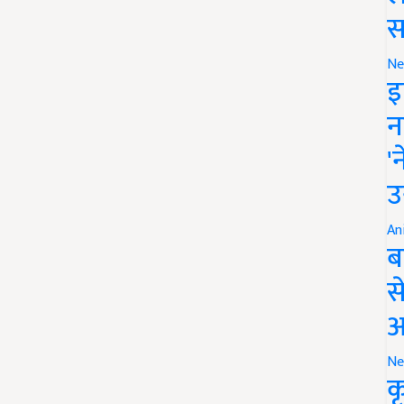
स
Ne
इ
न
'
उ
An
ब
स
आ
Ne
क