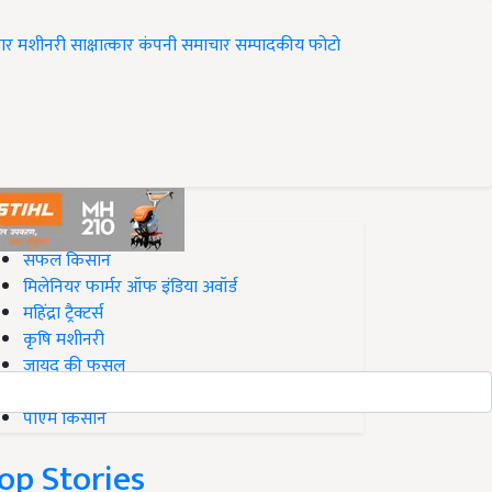
ार
मशीनरी
साक्षात्कार
कंपनी समाचार
सम्पादकीय
फोटो
op on Krishi Jagran
सफल किसान
मिलेनियर फार्मर ऑफ इंडिया अवॉर्ड
महिंद्रा ट्रैक्टर्स
कृषि मशीनरी
जायद की फसल
बिज़नेस आइडियाज
पीएम किसान
op Stories