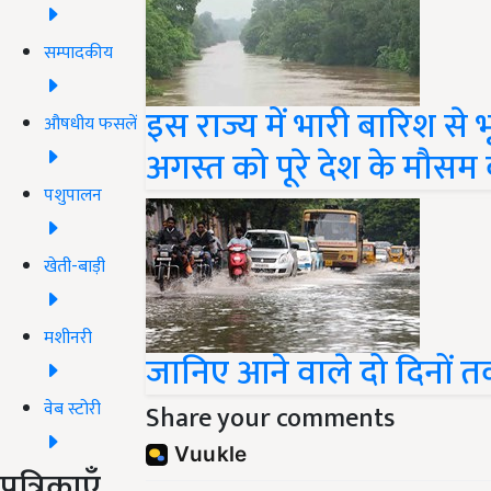
सम्पादकीय
इस राज्य में भारी बारिश स
औषधीय फसलें
अगस्त को पूरे देश के मौसम
पशुपालन
खेती-बाड़ी
मशीनरी
जानिए आने वाले दो दिनों 
वेब स्टोरी
Share your comments
पत्रिकाएँ