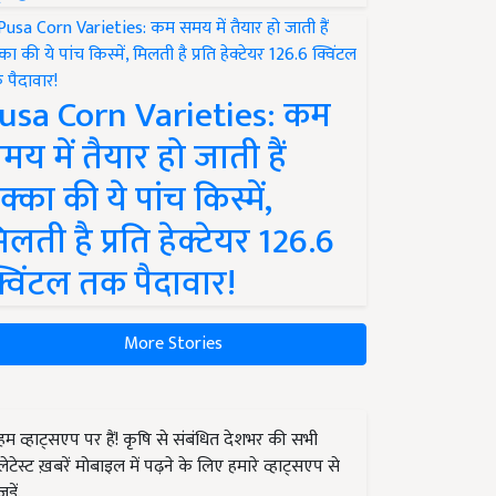
usa Corn Varieties: कम
मय में तैयार हो जाती हैं
क्का की ये पांच किस्में,
िलती है प्रति हेक्टेयर 126.6
्विंटल तक पैदावार!
More Stories
हम व्हाट्सएप पर हैं! कृषि से संबंधित देशभर की सभी
लेटेस्ट ख़बरें मोबाइल में पढ़ने के लिए हमारे व्हाट्सएप से
जुड़ें.