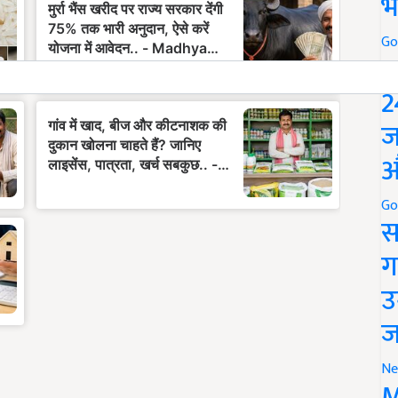
भ
Go
P
2
ज
औ
Go
स
ग
उ
ज
Ne
M