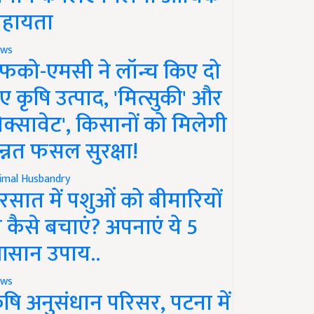
हायता
ws
फको-एमसी ने लॉन्च किए दो
ए कृषि उत्पाद, 'मित्सुकी' और
नेक्सावेट', किसानों को मिलेगी
न्नत फसल सुरक्षा!
imal Husbandry
रसात में पशुओं को बीमारियों
े कैसे बचाएं? अपनाएं ये 5
सान उपाय..
ws
ृषि अनुसंधान परिसर, पटना में