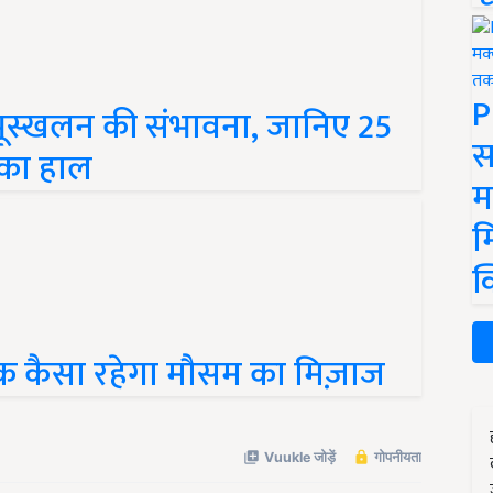
P
े भूस्खलन की संभावना, जानिए 25
स
 का हाल
म
म
क
तक कैसा रहेगा मौसम का मिज़ाज