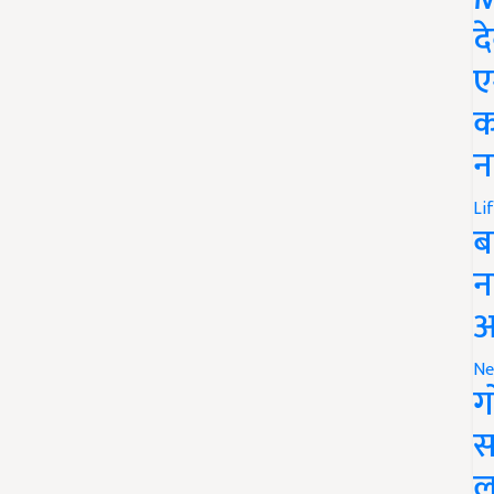
द
ए
क
न
Li
ब
न
आ
Ne
ग
स
ल