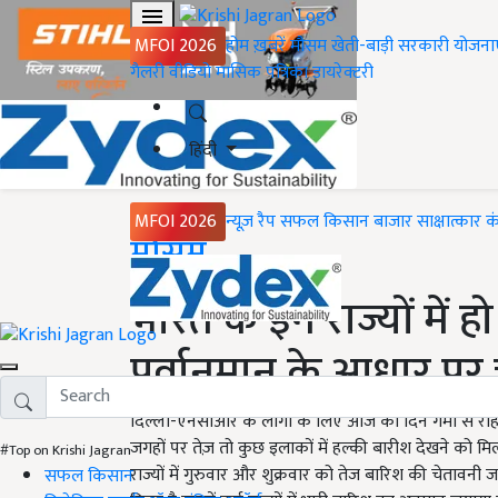
MFOI 2026
होम
ख़बरें
मौसम
खेती-बाड़ी
सरकारी योजना
गैलरी
वीडियो
मासिक पत्रिका
डायरेक्टरी
हिंदी
MFOI 2026
न्यूज़ रैप
सफल किसान
बाजार
साक्षात्कार
क
Home
मौसम
भारत के इन राज्यों में 
पूर्वानुमान के आधार पर
दिल्ली-एनसीआर के लोगों के लिए आज का दिन गर्मी से राहत द
जगहों पर तेज़ तो कुछ इलाकों में हल्की बारीश देखने को मिल
#Top on Krishi Jagran
राज्यों में गुरुवार और शुक्रवार को तेज बारिश की चेतावनी 
सफल किसान