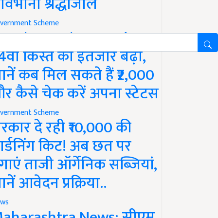
ावभीनी श्रद्धांजलि
vernment Scheme
M Kisan Yojana Update:
4वीं किस्त का इंतजार बढ़ा,
ानें कब मिल सकते हैं ₹2,000
र कैसे चेक करें अपना स्टेटस
vernment Scheme
रकार दे रही ₹10,000 की
ार्डनिंग किट! अब छत पर
गाएं ताजी ऑर्गेनिक सब्जियां,
ानें आवेदन प्रक्रिया..
ws
aharashtra News: सीएम