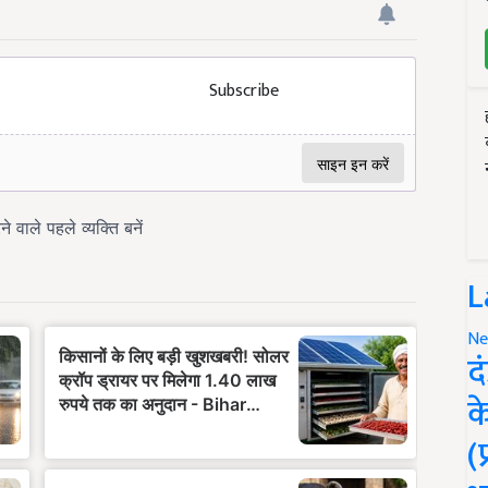
Subscribe
L
Ne
द
क
(