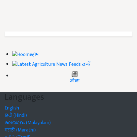
होम
ख़बरें
जॉब्स
Languages
English
हिंदी (Hindi)
മലയാളം (Malayalam)
मराठी (Marathi)