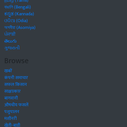
தமிழ் (Tamil)
বাঙালি (Bengali)
ಕನ್ನಡ (Kannada)
ଓଡିଆ (Odia)
অসমীয়া (Asomiya)
ਪੰਜਾਬੀ
తెలుగు
ગુજરાતી
Browse
खबरें
कंपनी समाचार
सफल किसान
साक्षात्कार
बागवानी
औषधीय फसलें
पशुपालन
मशीनरी
खेती-बाड़ी