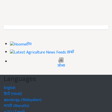
होम
ख़बरें
जॉब्स
Languages
English
हिंदी (Hindi)
മലയാളം (Malayalam)
मराठी (Marathi)
தமிழ் (Tamil)