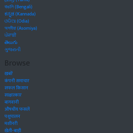
বাঙালি (Bengali)
ಕನ್ನಡ (Kannada)
ଓଡିଆ (Odia)
অসমীয়া (Asomiya)
ਪੰਜਾਬੀ
తెలుగు
ગુજરાતી
Browse
खबरें
कंपनी समाचार
सफल किसान
साक्षात्कार
बागवानी
औषधीय फसलें
पशुपालन
मशीनरी
खेती-बाड़ी