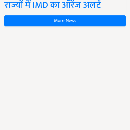
राज्यों में IMD का ऑरेंज अलर्ट
More News