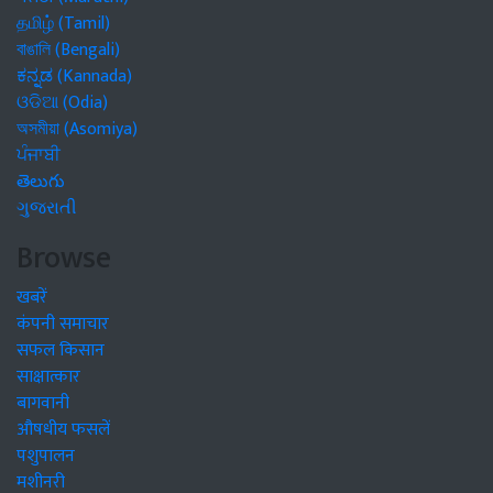
தமிழ் (Tamil)
বাঙালি (Bengali)
ಕನ್ನಡ (Kannada)
ଓଡିଆ (Odia)
অসমীয়া (Asomiya)
ਪੰਜਾਬੀ
తెలుగు
ગુજરાતી
Browse
खबरें
कंपनी समाचार
सफल किसान
साक्षात्कार
बागवानी
औषधीय फसलें
पशुपालन
मशीनरी