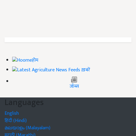
होम
ख़बरें
जॉब्स
Languages
English
हिंदी (Hindi)
മലയാളം (Malayalam)
मराठी (Marathi)