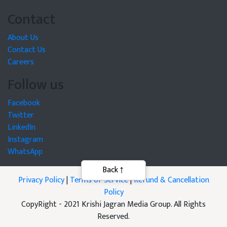
Contact
About Us
Contact Us
Careers
Follow us
Facebook
Twitter
LinkedIn
Instagram
WhatsApp
Back
Privacy Policy
|
Terms of Service
|
Refund & Cancellation
Policy
CopyRight - 2021 Krishi Jagran Media Group. All Rights
Reserved.