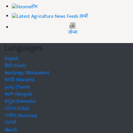
होम
ख़बरें
जॉब्स
Languages
English
हिंदी (Hindi)
മലയാളം (Malayalam)
मराठी (Marathi)
தமிழ் (Tamil)
বাঙালি (Bengali)
ಕನ್ನಡ (Kannada)
ଓଡିଆ (Odia)
অসমীয়া (Asomiya)
ਪੰਜਾਬੀ
తెలుగు