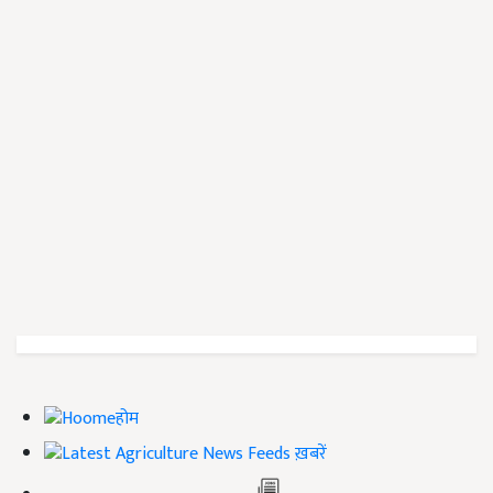
होम
ख़बरें