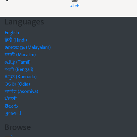
जॉब्स
Languages
English
हिंदी (Hindi)
മലയാളം (Malayalam)
मराठी (Marathi)
தமிழ் (Tamil)
বাঙালি (Bengali)
ಕನ್ನಡ (Kannada)
ଓଡିଆ (Odia)
অসমীয়া (Asomiya)
ਪੰਜਾਬੀ
తెలుగు
ગુજરાતી
Browse