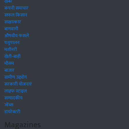
खबरें
कंपनी समाचार
सफल किसान
साक्षात्कार
बागवानी
औषधीय फसलें
पशुपालन
मशीनरी
खेती-बाड़ी
मौसम
बाजार
ग्रामीण उद्द्योग
सरकारी योजनाएं
लाइफ स्टाइल
सम्पादकीय
जॉब्स
डायरेक्टरी
Magazines