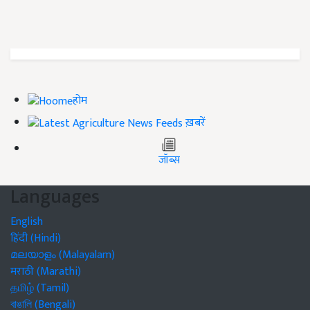
होम
ख़बरें
जॉब्स
Languages
English
हिंदी (Hindi)
മലയാളം (Malayalam)
मराठी (Marathi)
தமிழ் (Tamil)
বাঙালি (Bengali)