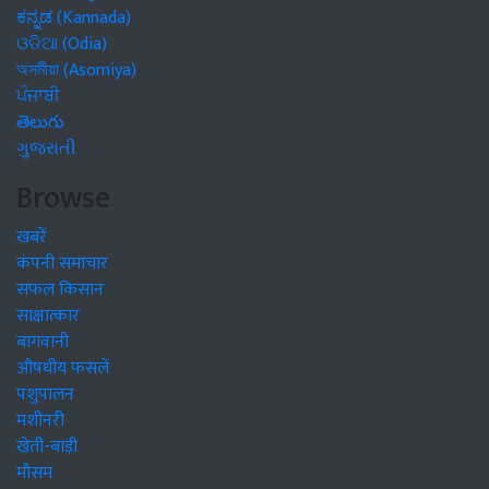
ಕನ್ನಡ (Kannada)
ଓଡିଆ (Odia)
অসমীয়া (Asomiya)
ਪੰਜਾਬੀ
తెలుగు
ગુજરાતી
Browse
खबरें
कंपनी समाचार
सफल किसान
साक्षात्कार
बागवानी
औषधीय फसलें
पशुपालन
मशीनरी
खेती-बाड़ी
मौसम