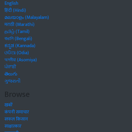
English
हिंदी (Hindi)
മലയാളം (Malayalam)
मराठी (Marathi)
தமிழ் (Tamil)
বাঙালি (Bengali)
ಕನ್ನಡ (Kannada)
ଓଡିଆ (Odia)
অসমীয়া (Asomiya)
ਪੰਜਾਬੀ
తెలుగు
ગુજરાતી
Browse
खबरें
कंपनी समाचार
सफल किसान
साक्षात्कार