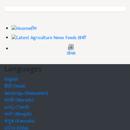
होम
ख़बरें
जॉब्स
Languages
English
हिंदी (Hindi)
മലയാളം (Malayalam)
मराठी (Marathi)
தமிழ் (Tamil)
বাঙালি (Bengali)
ಕನ್ನಡ (Kannada)
ଓଡିଆ (Odia)