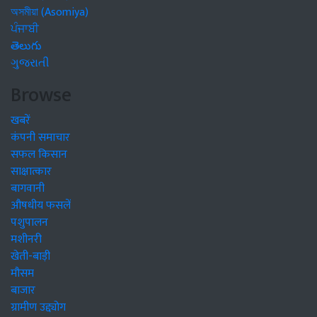
অসমীয়া (Asomiya)
ਪੰਜਾਬੀ
తెలుగు
ગુજરાતી
Browse
खबरें
कंपनी समाचार
सफल किसान
साक्षात्कार
बागवानी
औषधीय फसलें
पशुपालन
मशीनरी
खेती-बाड़ी
मौसम
बाजार
ग्रामीण उद्द्योग