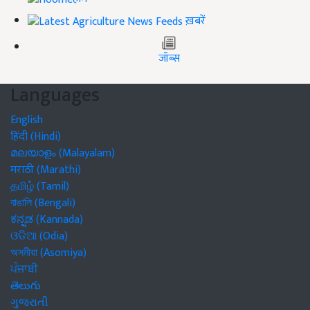
ख़बरें
जॉब्स
Languages
English
हिंदी (Hindi)
മലയാളം (Malayalam)
मराठी (Marathi)
தமிழ் (Tamil)
বাঙালি (Bengali)
ಕನ್ನಡ (Kannada)
ଓଡିଆ (Odia)
অসমীয়া (Asomiya)
ਪੰਜਾਬੀ
తెలుగు
ગુજરાતી