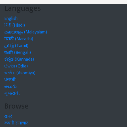
Languages
English
हिंदी (Hindi)
മലയാളം (Malayalam)
मराठी (Marathi)
தமிழ் (Tamil)
বাঙালি (Bengali)
ಕನ್ನಡ (Kannada)
ଓଡିଆ (Odia)
অসমীয়া (Asomiya)
ਪੰਜਾਬੀ
తెలుగు
ગુજરાતી
Browse
खबरें
कंपनी समाचार