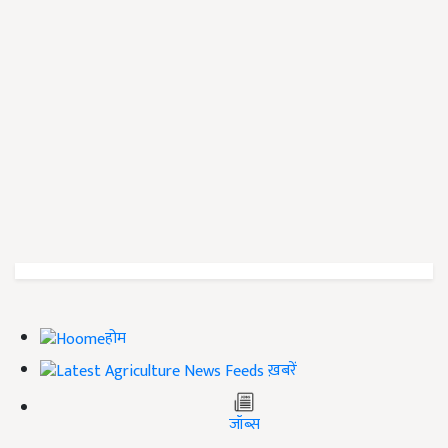
होम
ख़बरें
जॉब्स