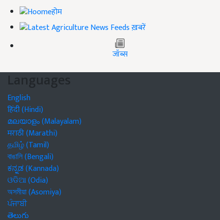
होम
ख़बरें
जॉब्स
Languages
English
हिंदी (Hindi)
മലയാളം (Malayalam)
मराठी (Marathi)
தமிழ் (Tamil)
বাঙালি (Bengali)
ಕನ್ನಡ (Kannada)
ଓଡିଆ (Odia)
অসমীয়া (Asomiya)
ਪੰਜਾਬੀ
తెలుగు