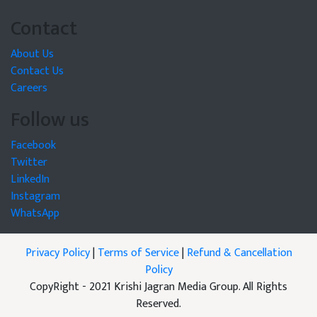
Contact
About Us
Contact Us
Careers
Follow us
Facebook
Twitter
LinkedIn
Instagram
WhatsApp
Privacy Policy
|
Terms of Service
|
Refund & Cancellation
Policy
CopyRight - 2021 Krishi Jagran Media Group. All Rights
Reserved.