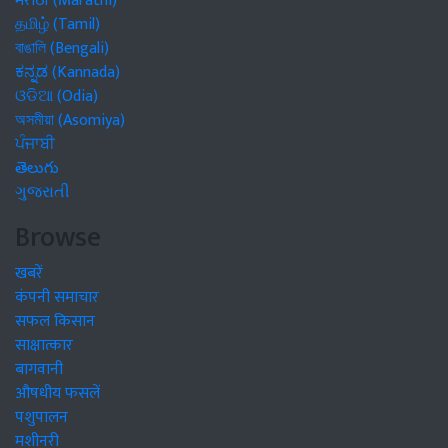
मराठी (Marathi)
தமிழ் (Tamil)
বাঙালি (Bengali)
ಕನ್ನಡ (Kannada)
ଓଡିଆ (Odia)
অসমীয়া (Asomiya)
ਪੰਜਾਬੀ
తెలుగు
ગુજરાતી
Browse
खबरें
कंपनी समाचार
सफल किसान
साक्षात्कार
बागवानी
औषधीय फसलें
पशुपालन
मशीनरी