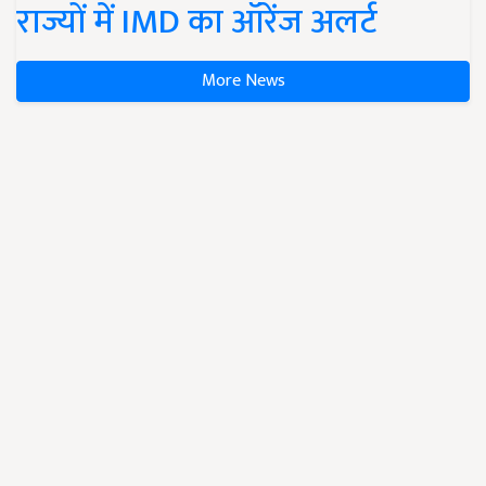
राज्यों में IMD का ऑरेंज अलर्ट
More News