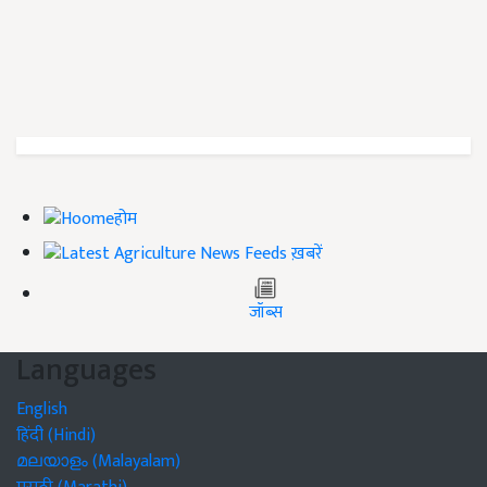
होम
ख़बरें
जॉब्स
Languages
English
हिंदी (Hindi)
മലയാളം (Malayalam)