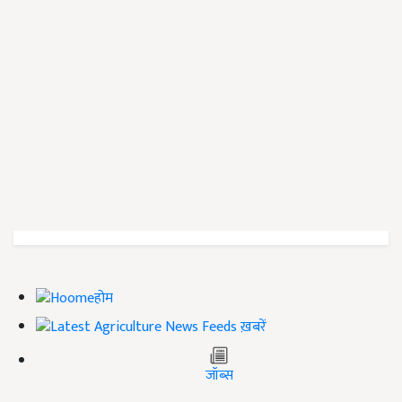
होम
ख़बरें
जॉब्स