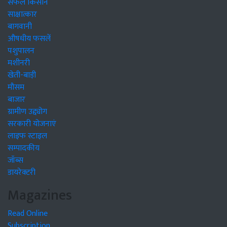
सफल किसान
साक्षात्कार
बागवानी
औषधीय फसलें
पशुपालन
मशीनरी
खेती-बाड़ी
मौसम
बाजार
ग्रामीण उद्द्योग
सरकारी योजनाएं
लाइफ स्टाइल
सम्पादकीय
जॉब्स
डायरेक्टरी
Magazines
Read Online
Subscription