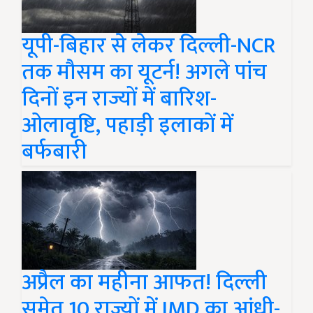
यूपी-बिहार से लेकर दिल्ली-NCR
तक मौसम का यूटर्न! अगले पांच
दिनों इन राज्यों में बारिश-
ओलावृष्टि, पहाड़ी इलाकों में
बर्फबारी
अप्रैल का महीना आफत! दिल्ली
समेत 10 राज्यों में IMD का आंधी-