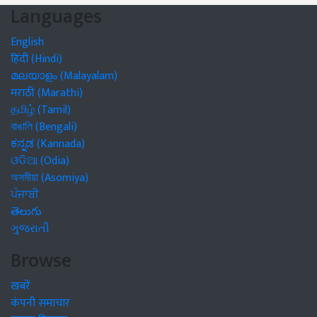
Languages
English
हिंदी (Hindi)
മലയാളം (Malayalam)
मराठी (Marathi)
தமிழ் (Tamil)
বাঙালি (Bengali)
ಕನ್ನಡ (Kannada)
ଓଡିଆ (Odia)
অসমীয়া (Asomiya)
ਪੰਜਾਬੀ
తెలుగు
ગુજરાતી
Browse
खबरें
कंपनी समाचार