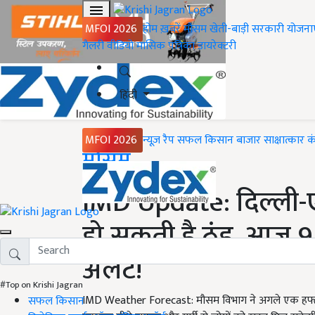
MFOI 2026
होम
ख़बरें
मौसम
खेती-बाड़ी
सरकारी योजना
गैलरी
वीडियो
मासिक पत्रिका
डायरेक्टरी
हिंदी
MFOI 2026
न्यूज़ रैप
सफल किसान
बाजार
साक्षात्कार
क
Home
मौसम
IMD Update: दिल्ली-ए
हो सकती है ठंड, आज 9 र
अलर्ट!
#Top on Krishi Jagran
IMD Weather Forecast: मौसम विभाग ने अगले एक हफ्त में
सफल किसान