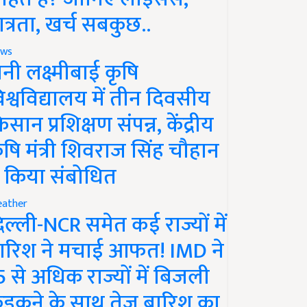
ात्रता, खर्च सबकुछ..
ws
ानी लक्ष्मीबाई कृषि
िश्वविद्यालय में तीन दिवसीय
िसान प्रशिक्षण संपन्न, केंद्रीय
ृषि मंत्री शिवराज सिंह चौहान
े किया संबोधित
ather
िल्ली-NCR समेत कई राज्यों में
ारिश ने मचाई आफत! IMD ने
5 से अधिक राज्यों में बिजली
ड़कने के साथ तेज बारिश का