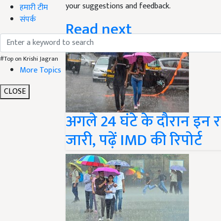
your suggestions and feedback.
हमारी टीम
संपर्क
Read next
#Top on Krishi Jagran
More Topics
CLOSE
अगले 24 घंटे के दौरान इन रा
जारी, पढ़ें IMD की रिपोर्ट