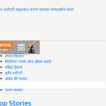
ार
मशीनरी
साक्षात्कार
कंपनी समाचार
सम्पादकीय
फोटो
op on Krishi Jagran
सफल किसान
मिलेनियर फार्मर ऑफ इंडिया अवॉर्ड
महिंद्रा ट्रैक्टर्स
कृषि मशीनरी
जायद की फसल
बिज़नेस आइडियाज
पीएम किसान
op Stories