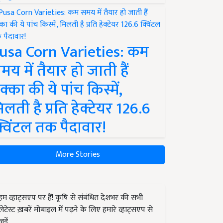
usa Corn Varieties: कम
मय में तैयार हो जाती हैं
क्का की ये पांच किस्में,
िलती है प्रति हेक्टेयर 126.6
्विंटल तक पैदावार!
More Stories
हम व्हाट्सएप पर हैं! कृषि से संबंधित देशभर की सभी
लेटेस्ट ख़बरें मोबाइल में पढ़ने के लिए हमारे व्हाट्सएप से
जुड़ें.