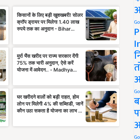
अ
Go
P
I
न
त
अ
Go
ब
प
अ
Go