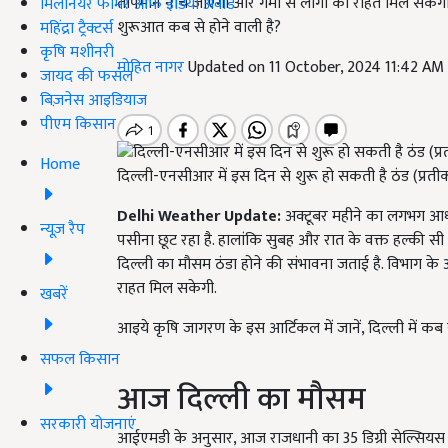
तापमान नीचे जाएगा और गर्मी से लोगों को राहत मिल सकेगी.
मिलेनियर फार्मर ऑफ इंडिया अवॉर्ड
शुरूआत कब से होने वाली है?
महिंद्रा ट्रैक्टर्स
कृषि मशीनरी
मोहित नागर
Updated on 11 October, 2024 11:42 AM
जायद की फसल
बिज़नेस आइडियाज
पीएम किसान
Home
दिल्ली-एनसीआर में इस दिन से शुरू हो सकती है ठंड (प्रती
Delhi Weather Update:
अक्टूबर महीने का लगभग आधा 
न्यूज़ रैप
पसीना छूट रहा है. हालांकि सुबह और रात के वक्त हल्की सी 
दिल्ली का मौसम ठंडा होने की संभावना जताई है. विभाग के 
राहत मिल सकेगी.
खबरें
आइये कृषि जागरण के इस आर्टिकल में जानें, दिल्ली में कब 
सफल किसान
आज दिल्ली का मौसम
सरकारी योजनाएं
आईएमडी के अनुसार, आज राजधानी का 35 डिग्री सेल्सियस