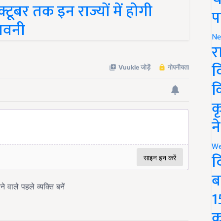
ूबर तक इन राज्यों में होगी
प
तावनी
Ne
र
व
क
क
न
We
द
ब
1
क