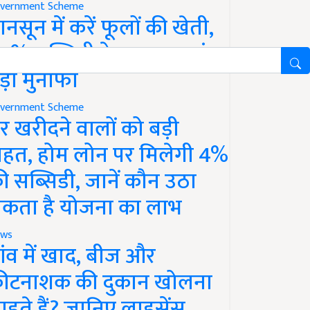
vernment Scheme
ानसून में करें फूलों की खेती,
0% सब्सिडी के साथ कमाएं
ड़ा मुनाफा
vernment Scheme
र खरीदने वालों को बड़ी
ाहत, होम लोन पर मिलेगी 4%
ी सब्सिडी, जानें कौन उठा
कता है योजना का लाभ
ws
ांव में खाद, बीज और
ीटनाशक की दुकान खोलना
ाहते हैं? जानिए लाइसेंस,