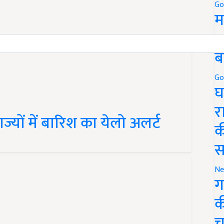
Go
म
5
ब
Go
घ
र
ज्यों में बारिश का येलो अलर्ट
क
स
Ne
ग
क
च