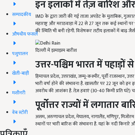
इन इलाकों में तेज़ बारिश औ
सम्पादकीय
IMD के द्वारा जारी की गई ताजा अपडेट के मुताबिक, गुजरात क्ष
महाराष्ट्र और मराठवाड़ा में 22 से 27 जून तक कई स्थानों प
की स्थिति भी बनी रहेगी. विशेषकर तटीय इलाकों में बाढ़ जैसी
औषधीय फसलें
दिल्ली में झमाझम बारीश
पशुपालन
उत्तर-पश्चिम भारत में पहाड़
खेती-बाड़ी
हिमाचल प्रदेश, उत्तराखंड, जम्मू-कश्मीर, पूर्वी राजस्थान, उत्
भारी वर्षा होने की संभावना है. खासतौर पर 22 जून को इन 
अवरोध की आशंका है. तेज़ हवाएं (30-40 किमी प्रति घंटे) च
मशीनरी
पूर्वोत्तर राज्यों में लगाता
वेब स्टोरी
असम, अरुणाचल प्रदेश, मेघालय, नागालैंड, मणिपुर, मिजोरम 
स्थानों पर भारी बारिश की संभावना है. यहां के नदी किनारे और 
पत्रिकाएँ