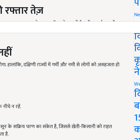
प
 रफ्तार तेज़
Ne
से 27 जून तक गरज-चमक के साथ बारिश हो सकती है. तटीय कर्नाटक और
र
ीं तमिलनाडु, रायलसीमा और यनम में गर्म और आर्द्र मौसम 22 जून को बना
व
नहीं
क
क
गा. हालांकि, दक्षिणी राज्यों में गर्मी और नमी से लोगों को असहजता हो
न
We
द
 नीचे न रहें.
ब
1
मानसून के सक्रिय चरण का संकेत है, जिससे खेती-किसानी को राहत
क
ा है.
vy rain warning Delhi-Haryana and Punjab till June 27