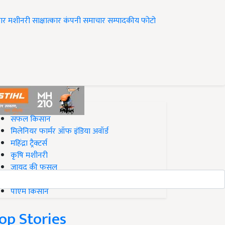
ार
मशीनरी
साक्षात्कार
कंपनी समाचार
सम्पादकीय
फोटो
op on Krishi Jagran
सफल किसान
मिलेनियर फार्मर ऑफ इंडिया अवॉर्ड
महिंद्रा ट्रैक्टर्स
कृषि मशीनरी
जायद की फसल
बिज़नेस आइडियाज
पीएम किसान
op Stories