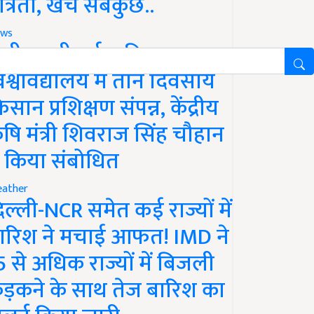
ात्रता, खर्च सबकुछ..
ws
ानी लक्ष्मीबाई कृषि
िश्वविद्यालय में तीन दिवसीय
िसान प्रशिक्षण संपन्न, केंद्रीय
ृषि मंत्री शिवराज सिंह चौहान
े किया संबोधित
ather
िल्ली-NCR समेत कई राज्यों में
ारिश ने मचाई आफत! IMD ने
5 से अधिक राज्यों में बिजली
ड़कने के साथ तेज बारिश का