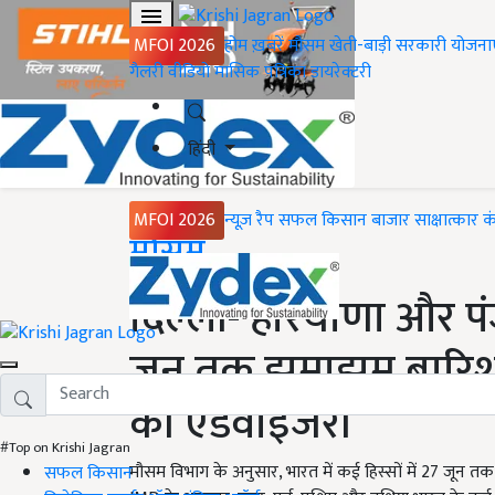
MFOI 2026
होम
ख़बरें
मौसम
खेती-बाड़ी
सरकारी योजना
गैलरी
वीडियो
मासिक पत्रिका
डायरेक्टरी
हिंदी
MFOI 2026
न्यूज़ रैप
सफल किसान
बाजार
साक्षात्कार
क
Home
मौसम
दिल्ली- हरियाणा और पंज
जून तक झमाझम बारिश 
की एडवाइजरी
#Top on Krishi Jagran
मौसम विभाग के अनुसार, भारत में कई हिस्सों में 27 जून त
सफल किसान