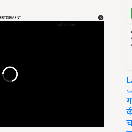
ERTISEMENT
Subscribe
L
Ne
ग
क
च