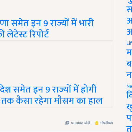
स
 समेत इन 9 राज्यों में भारी
अ
 लेटेस्ट रिपोर्ट
आ
Li
म
ब
न
देश समेत इन 9 राज्यों में होगी
Ne
न तक कैसा रहेगा मौसम का हाल
क
ख
प
त