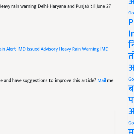
अ
Go
P
I
न
in Alert
IMD Issued Advisory
Heavy Rain Warning
IMD
त
अ
icle and have suggestions to improve this article?
Mail
me
Go
ब
प
अ
Go
म