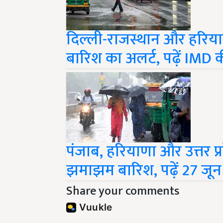
दिल्ली-राजस्थान और हरियाणा
बारिश का अलर्ट, पढ़ें IMD की
पंजाब, हरियाणा और उत्तर प्र
झमाझम बारिश, पढ़ें 27 जू
Share your comments