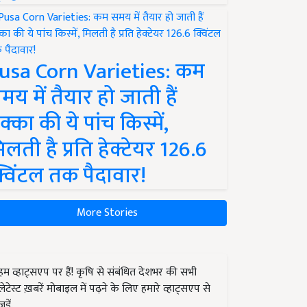
usa Corn Varieties: कम
मय में तैयार हो जाती हैं
क्का की ये पांच किस्में,
िलती है प्रति हेक्टेयर 126.6
्विंटल तक पैदावार!
More Stories
हम व्हाट्सएप पर हैं! कृषि से संबंधित देशभर की सभी
लेटेस्ट ख़बरें मोबाइल में पढ़ने के लिए हमारे व्हाट्सएप से
जुड़ें.