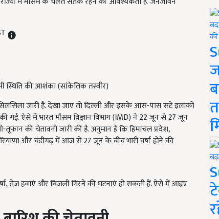
ई राज्यों में मौसम के चलते सतर्क रहने की आवश्यकता है. जनजीवन
IST
S
ज
ब
ैसी स्थिति की आशंका (सांकेतिक तस्वीर)
त
श का सिलसिला जारी है. देखा जाए तो दिल्ली और इसके आस-पास सटे इलाकों
ज की गई. ऐसे में भारत मौसम विज्ञान विभाग (IMD) ने 22 जून से 27 जून
म
ी-तूफान की चेतावनी जारी की है. अनुमान है कि हिमाचल प्रदेश,
ाब, हरियाणा और चंडीगढ़ में आज से 27 जून के बीच भारी वर्षा होने की
S
र्षा, तेज़ हवाएं और बिजली गिरने की घटनाएं हो सकती हैं. ऐसे में आइए
ट
र
री बारिश की चेतावनी