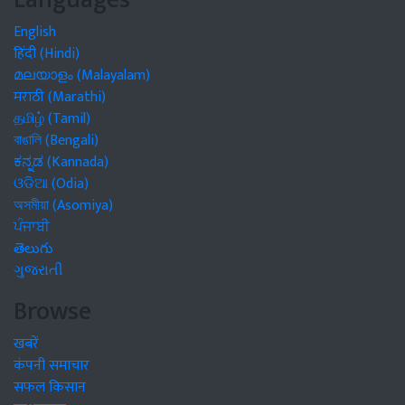
English
हिंदी (Hindi)
മലയാളം (Malayalam)
मराठी (Marathi)
தமிழ் (Tamil)
বাঙালি (Bengali)
ಕನ್ನಡ (Kannada)
ଓଡିଆ (Odia)
অসমীয়া (Asomiya)
ਪੰਜਾਬੀ
తెలుగు
ગુજરાતી
Browse
खबरें
कंपनी समाचार
सफल किसान