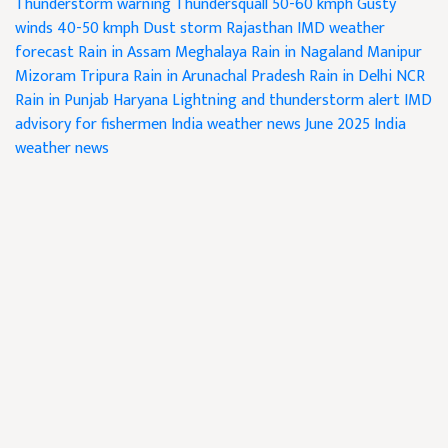
Thunderstorm warning
Thundersquall 50-60 kmph
Gusty
winds 40-50 kmph
Dust storm Rajasthan
IMD weather
forecast
Rain in Assam Meghalaya
Rain in Nagaland Manipur
Mizoram Tripura
Rain in Arunachal Pradesh
Rain in Delhi NCR
Rain in Punjab Haryana
Lightning and thunderstorm alert
IMD
advisory for fishermen
India weather news June 2025
India
weather news