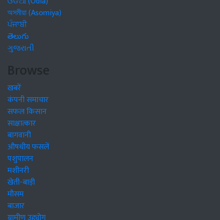
ଓଡିଆ (Odia)
অসমীয়া (Asomiya)
ਪੰਜਾਬੀ
తెలుగు
ગુજરાતી
Browse
खबरें
कंपनी समाचार
सफल किसान
साक्षात्कार
बागवानी
औषधीय फसलें
पशुपालन
मशीनरी
खेती-बाड़ी
मौसम
बाजार
ग्रामीण उद्द्योग