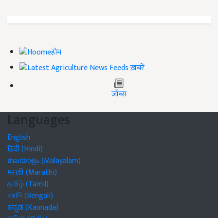
होम
ख़बरें
जॉब्स
Languages
English
हिंदी (Hindi)
മലയാളം (Malayalam)
मराठी (Marathi)
தமிழ் (Tamil)
বাঙালি (Bengali)
ಕನ್ನಡ (Kannada)