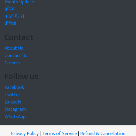
Events Update
फोरम
फोटो गैलरी
वीडियो
Contact
About Us
Contact Us
Careers
Follow us
Facebook
Twitter
LinkedIn
Instagram
WhatsApp
Privacy Policy
|
Terms of Service
|
Refund & Cancellation