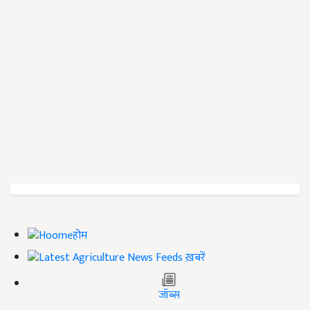
होम
ख़बरें
जॉब्स