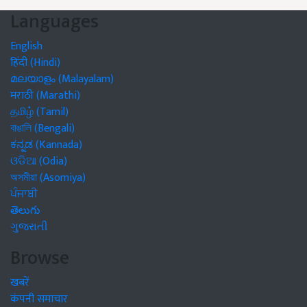
Languages
English
हिंदी (Hindi)
മലയാളം (Malayalam)
मराठी (Marathi)
தமிழ் (Tamil)
বাঙালি (Bengali)
ಕನ್ನಡ (Kannada)
ଓଡିଆ (Odia)
অসমীয়া (Asomiya)
ਪੰਜਾਬੀ
తెలుగు
ગુજરાતી
Browse
खबरें
कंपनी समाचार