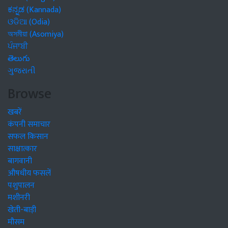
ಕನ್ನಡ (Kannada)
ଓଡିଆ (Odia)
অসমীয়া (Asomiya)
ਪੰਜਾਬੀ
తెలుగు
ગુજરાતી
Browse
खबरें
कंपनी समाचार
सफल किसान
साक्षात्कार
बागवानी
औषधीय फसलें
पशुपालन
मशीनरी
खेती-बाड़ी
मौसम