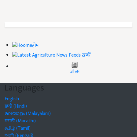
होम
ख़बरें
जॉब्स
Languages
English
हिंदी (Hindi)
മലയാളം (Malayalam)
मराठी (Marathi)
தமிழ் (Tamil)
বাঙালি (Bengali)