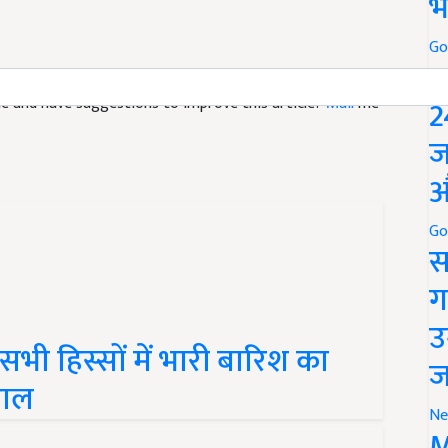
भ
Go
P
icle and have suggestions to improve this article?
Mail
me
2
ज
औ
Go
स
ग
ी हिस्सों में भारी बारिश का
उ
हाल
ज
Ne
M