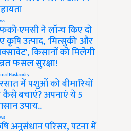
हायता
ws
फको-एमसी ने लॉन्च किए दो
ए कृषि उत्पाद, 'मित्सुकी' और
नेक्सावेट', किसानों को मिलेगी
न्नत फसल सुरक्षा!
imal Husbandry
रसात में पशुओं को बीमारियों
े कैसे बचाएं? अपनाएं ये 5
सान उपाय..
ws
ृषि अनुसंधान परिसर, पटना में