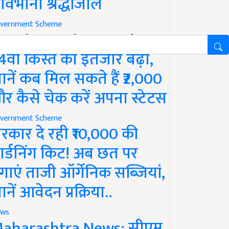
ावभीनी श्रद्धांजलि
vernment Scheme
M Kisan Yojana Update:
4वीं किस्त का इंतजार बढ़ा,
ानें कब मिल सकते हैं ₹2,000
र कैसे चेक करें अपना स्टेटस
vernment Scheme
रकार दे रही ₹10,000 की
ार्डनिंग किट! अब छत पर
गाएं ताजी ऑर्गेनिक सब्जियां,
ानें आवेदन प्रक्रिया..
ws
aharashtra News: सीएम