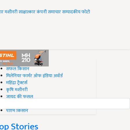
ार
मशीनरी
साक्षात्कार
कंपनी समाचार
सम्पादकीय
फोटो
op on Krishi Jagran
सफल किसान
मिलेनियर फार्मर ऑफ इंडिया अवॉर्ड
महिंद्रा ट्रैक्टर्स
कृषि मशीनरी
जायद की फसल
बिज़नेस आइडियाज
पीएम किसान
op Stories