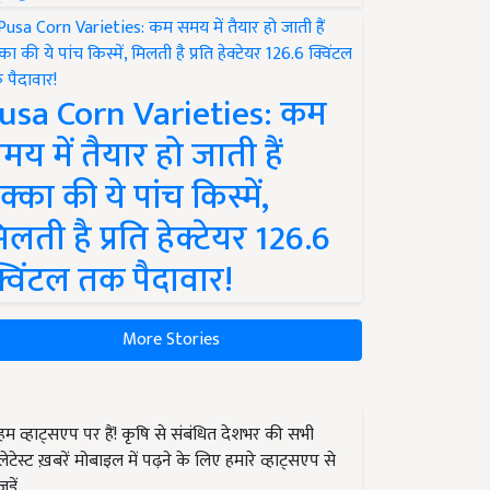
usa Corn Varieties: कम
मय में तैयार हो जाती हैं
क्का की ये पांच किस्में,
िलती है प्रति हेक्टेयर 126.6
्विंटल तक पैदावार!
More Stories
हम व्हाट्सएप पर हैं! कृषि से संबंधित देशभर की सभी
लेटेस्ट ख़बरें मोबाइल में पढ़ने के लिए हमारे व्हाट्सएप से
जुड़ें.