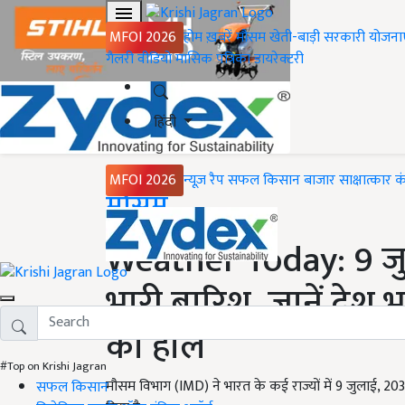
MFOI 2026
होम
ख़बरें
मौसम
खेती-बाड़ी
सरकारी योजना
गैलरी
वीडियो
मासिक पत्रिका
डायरेक्टरी
हिंदी
MFOI 2026
न्यूज़ रैप
सफल किसान
बाजार
साक्षात्कार
क
Home
मौसम
Weather Today: 9 जुल
भारी बारिश, जानें देश
का हाल
#Top on Krishi Jagran
मौसम विभाग (IMD) ने भारत के कई राज्यों में 9 जुलाई, 
सफल किसान