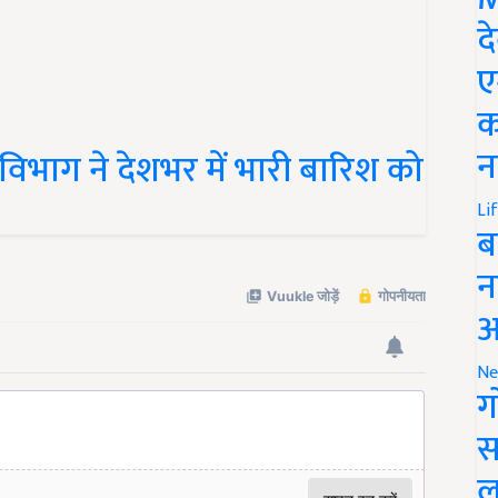
द
ए
क
भाग ने देशभर में भारी बारिश को
न
Li
ब
न
आ
Ne
ग
स
ल