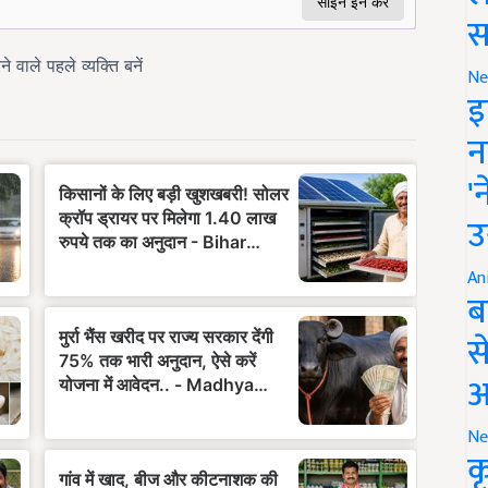
स
Ne
इ
न
'
उ
An
ब
स
आ
Ne
क