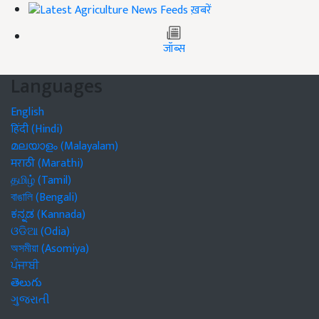
ख़बरें
जॉब्स
Languages
English
हिंदी (Hindi)
മലയാളം (Malayalam)
मराठी (Marathi)
தமிழ் (Tamil)
বাঙালি (Bengali)
ಕನ್ನಡ (Kannada)
ଓଡିଆ (Odia)
অসমীয়া (Asomiya)
ਪੰਜਾਬੀ
తెలుగు
ગુજરાતી