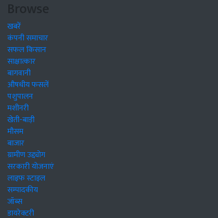
Browse
खबरें
कंपनी समाचार
सफल किसान
साक्षात्कार
बागवानी
औषधीय फसलें
पशुपालन
मशीनरी
खेती-बाड़ी
मौसम
बाजार
ग्रामीण उद्द्योग
सरकारी योजनाएं
लाइफ स्टाइल
सम्पादकीय
जॉब्स
डायरेक्टरी