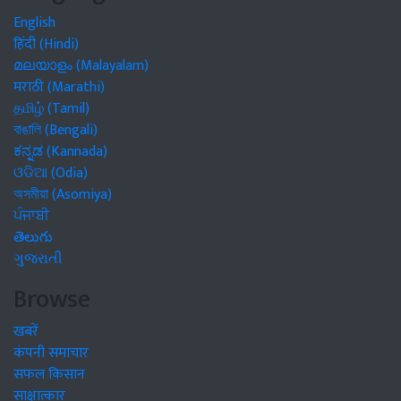
English
हिंदी (Hindi)
മലയാളം (Malayalam)
मराठी (Marathi)
தமிழ் (Tamil)
বাঙালি (Bengali)
ಕನ್ನಡ (Kannada)
ଓଡିଆ (Odia)
অসমীয়া (Asomiya)
ਪੰਜਾਬੀ
తెలుగు
ગુજરાતી
Browse
खबरें
कंपनी समाचार
सफल किसान
साक्षात्कार