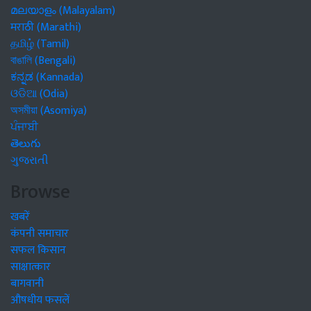
മലയാളം (Malayalam)
मराठी (Marathi)
தமிழ் (Tamil)
বাঙালি (Bengali)
ಕನ್ನಡ (Kannada)
ଓଡିଆ (Odia)
অসমীয়া (Asomiya)
ਪੰਜਾਬੀ
తెలుగు
ગુજરાતી
Browse
खबरें
कंपनी समाचार
सफल किसान
साक्षात्कार
बागवानी
औषधीय फसलें