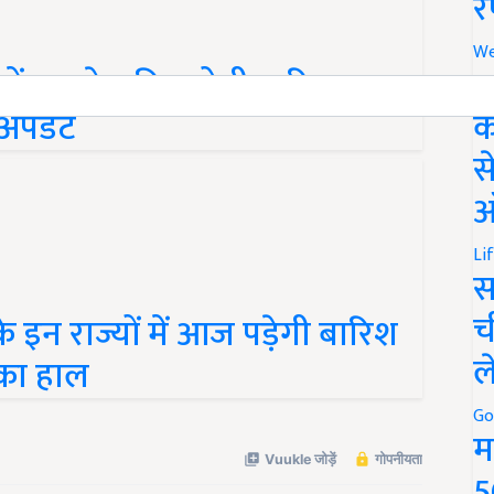
र
We
अ
ें अगले 2 दिन होगी बारिश,
क
 अपडेट
स
ऑ
Li
स
च
न राज्यों में आज पड़ेगी बारिश
ल
 का हाल
Go
म
5