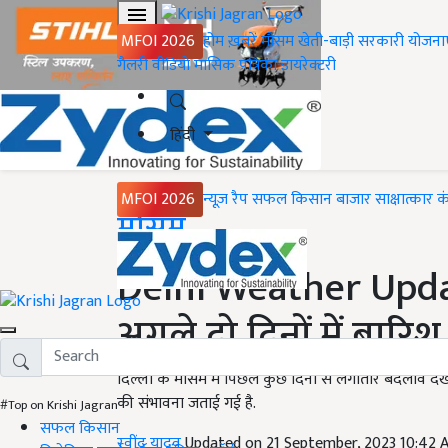
MFOI 2026
होम
ख़बरें
मौसम
खेती-बाड़ी
सरकारी योजना
गैलरी
वीडियो
मासिक पत्रिका
डायरेक्टरी
हिंदी
MFOI 2026
न्यूज़ रैप
सफल किसान
बाजार
साक्षात्कार
क
Home
मौसम
Delhi Weather Updates:
अगले दो दिनों में बारि
दिल्ली के मौसम में पिछले कुछ दिनों से लगातार बदलाव देखन
की संभावना जताई गई है.
#Top on Krishi Jagran
सफल किसान
रवींद्र यादव
Updated on 21 September, 2023 10:42