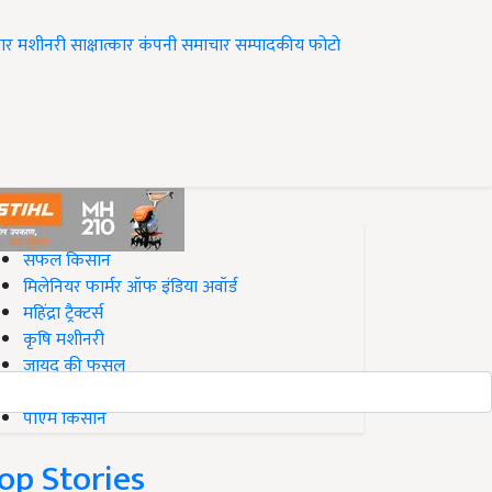
ार
मशीनरी
साक्षात्कार
कंपनी समाचार
सम्पादकीय
फोटो
op on Krishi Jagran
सफल किसान
मिलेनियर फार्मर ऑफ इंडिया अवॉर्ड
महिंद्रा ट्रैक्टर्स
कृषि मशीनरी
जायद की फसल
बिज़नेस आइडियाज
पीएम किसान
op Stories