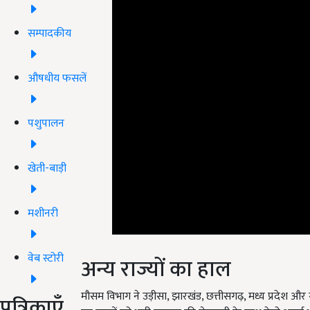
सम्पादकीय
औषधीय फसलें
पशुपालन
खेती-बाड़ी
मशीनरी
वेब स्टोरी
अन्य राज्यों का हाल
मौसम विभाग ने उड़ीसा
,
झारखंड
,
छत्तीसगढ़
,
मध्य प्रदेश और 
पत्रिकाएँ