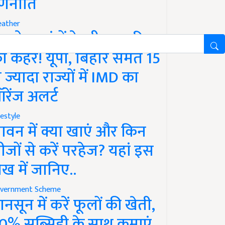
णनीति
ather
गले 12 घंटों के भीतर बारिश
ा कहर! यूपी, बिहार समेत 15
े ज्यादा राज्यों में IMD का
रेंज अलर्ट
festyle
ावन में क्या खाएं और किन
ीजों से करें परहेज? यहां इस
ेख में जानिए..
vernment Scheme
ानसून में करें फूलों की खेती,
0% सब्सिडी के साथ कमाएं