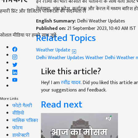
इन राज्यों को भारी बरसात की चेतावनी के साथ येलो अलर्ट 
तेलंगाना
,
आंध्र प्रदेश
,
कर्नाटक और केरल में मध्यम बारिश होने
हमारी प्रिंट और डिजिटल पत्रिकाओं की सदस्यता लें
English Summary:
Delhi Weather Updates
Published on:
21 September 2023, 10:40 AM IST
Related Topics
सोशल मीडिया पर हमारे साथ जुड़ें:
Weather Update
Delhi Weather Updates
Weather
Delhi
Weather 
Like this article?
Hey! I am
रवींद्र यादव
. Did you liked this article
your suggestions and feedback.
More Links
Read next
फोटो गैलरी
वीडियो
मासिक पत्रिका
फोरम
डायरेक्टरी