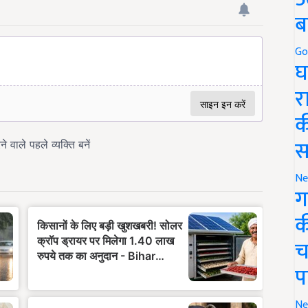
ब
Go
घ
र
क
स
Ne
ग
क
च
प
Ne