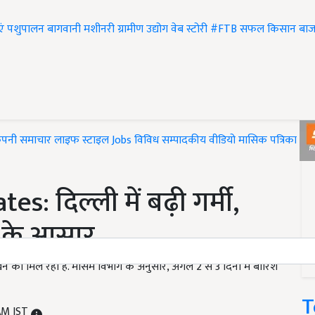
एं
पशुपालन
बागवानी
मशीनरी
ग्रामीण उद्योग
वेब स्टोरी
#FTB
सफल किसान
बाज
ंपनी समाचार
लाइफ स्टाइल
Jobs
विविध
सम्पादकीय
वीडियो
मासिक पत्रिका
#T
 दिल्ली में बढ़ी गर्मी,
श के आसार
े को मिल रहा है. मौसम विभाग के अनुसार, अगले 2 से 3 दिनों में बारिश
T
 AM IST