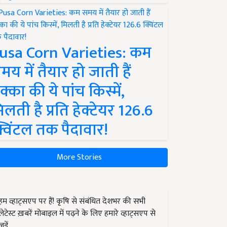
usa Corn Varieties: कम
मय में तैयार हो जाती हैं
क्का की ये पांच किस्में,
िलती है प्रति हेक्टेयर 126.6
्विंटल तक पैदावार!
More Stories
हम व्हाट्सएप पर हैं! कृषि से संबंधित देशभर की सभी
लेटेस्ट ख़बरें मोबाइल में पढ़ने के लिए हमारे व्हाट्सएप से
जुड़ें.