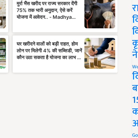
र
व
क
क
न
We
द
ब
1
क
अ
Go