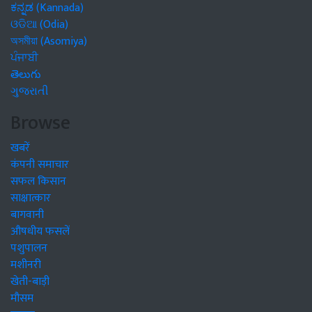
ಕನ್ನಡ (Kannada)
ଓଡିଆ (Odia)
অসমীয়া (Asomiya)
ਪੰਜਾਬੀ
తెలుగు
ગુજરાતી
Browse
खबरें
कंपनी समाचार
सफल किसान
साक्षात्कार
बागवानी
औषधीय फसलें
पशुपालन
मशीनरी
खेती-बाड़ी
मौसम