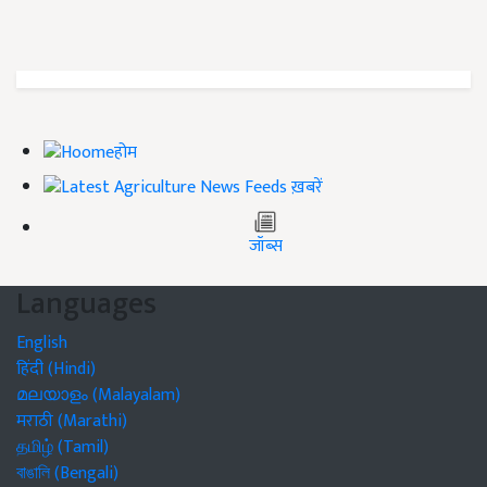
होम
ख़बरें
जॉब्स
Languages
English
हिंदी (Hindi)
മലയാളം (Malayalam)
मराठी (Marathi)
தமிழ் (Tamil)
বাঙালি (Bengali)