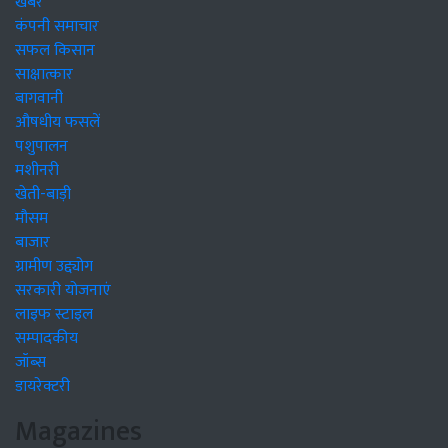
खबरें
कंपनी समाचार
सफल किसान
साक्षात्कार
बागवानी
औषधीय फसलें
पशुपालन
मशीनरी
खेती-बाड़ी
मौसम
बाजार
ग्रामीण उद्द्योग
सरकारी योजनाएं
लाइफ स्टाइल
सम्पादकीय
जॉब्स
डायरेक्टरी
Magazines