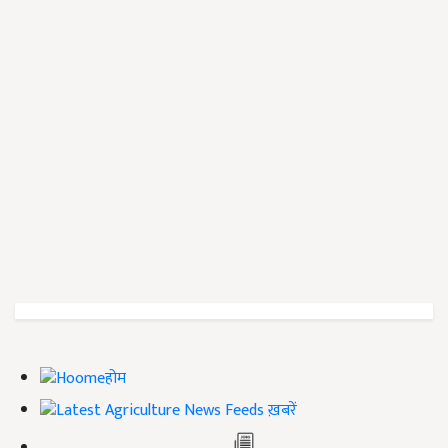
होम
ख़बरें