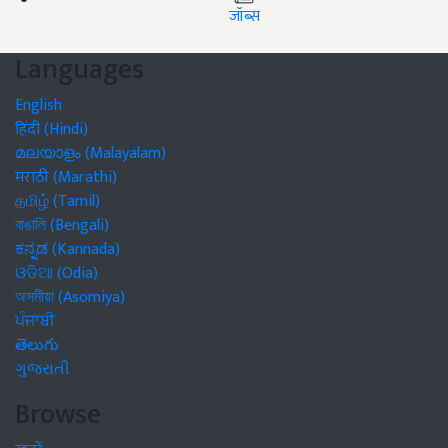
जॉब्स
Languages
English
हिंदी (Hindi)
മലയാളം (Malayalam)
मराठी (Marathi)
தமிழ் (Tamil)
বাঙালি (Bengali)
ಕನ್ನಡ (Kannada)
ଓଡିଆ (Odia)
অসমীয়া (Asomiya)
ਪੰਜਾਬੀ
తెలుగు
ગુજરાતી
Browse