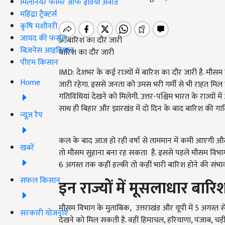
मिलेनियर फार्मर ऑफ इंडिया अवॉर्ड
महिंद्रा ट्रैक्टर्स
कृषि मशीनरी
जायद की फसल
बिज़नेस आइडियाज
बारिश का दौर जारी
पीएम किसान
IMD: देशभर के कई राज्यों में बारिश का दौर जारी है. मौसम
Home
जारी रहेगा. इससे जनता को उमस भरी गर्मी से भी राहत मिल 
गतिविधियां देखने को मिलेगी. उत्तर-पश्चिम भारत के राज्यों 
साथ ही बिहार और झारखंड में दो दिन के बाद बारिश की गाति
न्यूज़ रैप
कल के बाद आज हो रही वर्षा से ताममान में कमी आएगी और
खबरें
तो मौसम सुहाना बना रह सकता है. इससे पहले मौसम विभा
6 अगस्त तक कहीं हल्की तो कहीं भारी बारिश होने की संभाव
सफल किसान
इन
राज्यों
में
मूसलाधार
बारि
मौसम विभाग के मुताबिक, उत्तराखंड और यूपी में 5 अगस्त से 8
सरकारी योजनाएं
देखने को मिल सकती है. वहीं हिमाचल, हरियाणा, पंजाब, चड़ी