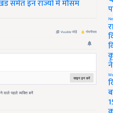
प
Ne
र
व
क
क
न
We
द
ब
1
क