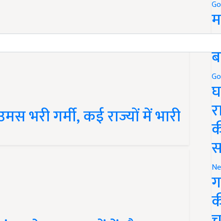
Go
म
5
ब
Go
घ
स भरी गर्मी, कई राज्यों में भारी
र
क
स
Ne
ग
क
ाखंड समेत इन राज्यों में मौसम
च