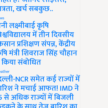
ात्रता, खर्च सबकुछ..
ws
ानी लक्ष्मीबाई कृषि
िश्वविद्यालय में तीन दिवसीय
िसान प्रशिक्षण संपन्न, केंद्रीय
ृषि मंत्री शिवराज सिंह चौहान
े किया संबोधित
ather
िल्ली-NCR समेत कई राज्यों में
ारिश ने मचाई आफत! IMD ने
5 से अधिक राज्यों में बिजली
ड़कने के साथ तेज बारिश का