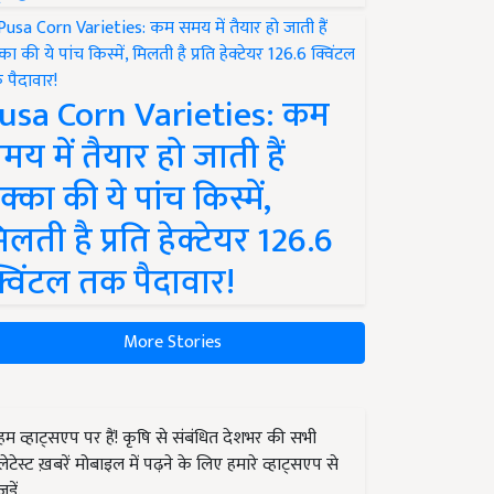
usa Corn Varieties: कम
मय में तैयार हो जाती हैं
क्का की ये पांच किस्में,
िलती है प्रति हेक्टेयर 126.6
्विंटल तक पैदावार!
More Stories
हम व्हाट्सएप पर हैं! कृषि से संबंधित देशभर की सभी
लेटेस्ट ख़बरें मोबाइल में पढ़ने के लिए हमारे व्हाट्सएप से
जुड़ें.