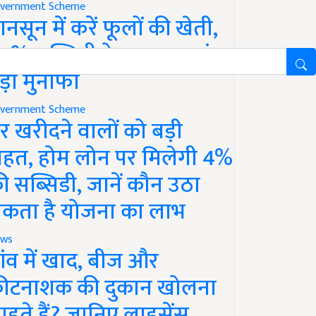
vernment Scheme
ानसून में करें फूलों की खेती,
0% सब्सिडी के साथ कमाएं
ड़ा मुनाफा
vernment Scheme
र खरीदने वालों को बड़ी
ाहत, होम लोन पर मिलेगी 4%
ी सब्सिडी, जानें कौन उठा
कता है योजना का लाभ
ws
ांव में खाद, बीज और
ीटनाशक की दुकान खोलना
ाहते हैं? जानिए लाइसेंस,