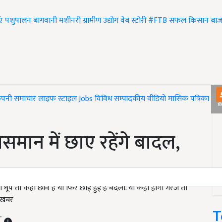
एं
पशुपालन
बागवानी
मशीनरी
ग्रामीण उद्योग
वेब स्टोरी
#FTB
सफल किसान
बाज
ंपनी समाचार
लाइफ स्टाइल
Jobs
विविध
सम्पादकीय
वीडियो
मासिक पत्रिका
#T
मान में छाए रहेंगे बादल,
ूप तो कही छांव है या फिर छाई हुई है बदली. या कहीं होगी गरज तो
े खबर
T
ST