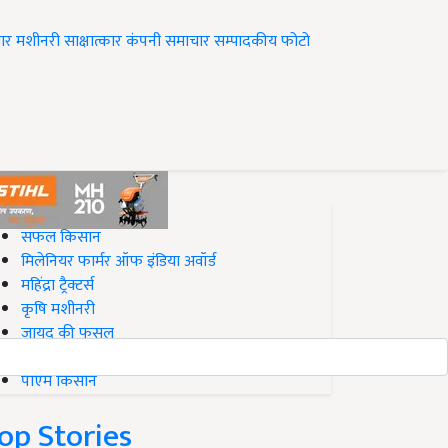
ार
मशीनरी
साक्षात्कार
कंपनी समाचार
सम्पादकीय
फोटो
op on Krishi Jagran
सफल किसान
मिलेनियर फार्मर ऑफ इंडिया अवॉर्ड
महिंद्रा ट्रैक्टर्स
कृषि मशीनरी
जायद की फसल
बिज़नेस आइडियाज
पीएम किसान
op Stories