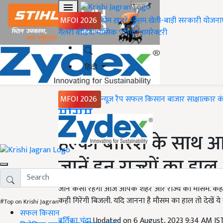
MFOI 2026
होम
ख़बरें
मौसम
खेती-बाड़ी
सरकारी योजना
गैलरी
वीडियो
मासिक पत्रिका
डायरेक्टरी
हिंदी
MFOI 2026
न्यूज़ रैप
सफल किसान
बाजार
साक्षात्कार
क
Home
मौसम
हल्की बारिश के साथ आस
जानें इन राज्यों का हाल
जानें कैसा रहेगा आज आपके शहर और राज्य का मौसम. कही ध
कही गिरेंगी बिजली. यदि जानना है मौसम का हाल तो देखें य
#Top on Krishi Jagran
सफल किसान
वर्तिका चंद्रा
Updated on 6 August, 2023 9:34 AM I