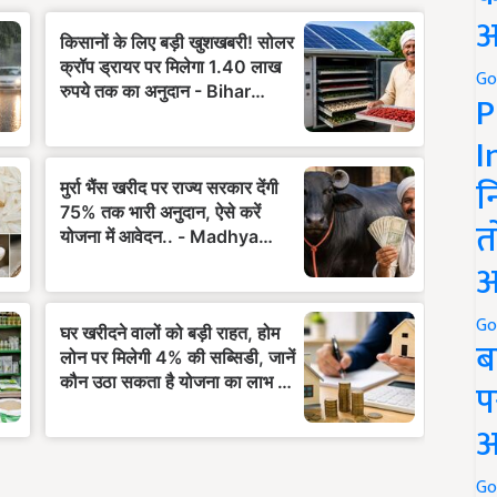
अ
Go
P
I
न
त
अ
Go
ब
प
अ
Go