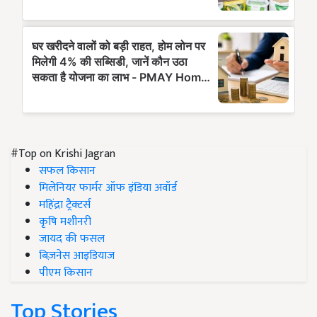
#Top on Krishi Jagran
सफल किसान
मिलेनियर फार्मर ऑफ इंडिया अवॉर्ड
महिंद्रा ट्रैक्टर्स
कृषि मशीनरी
जायद की फसल
बिज़नेस आइडियाज
पीएम किसान
Top Stories