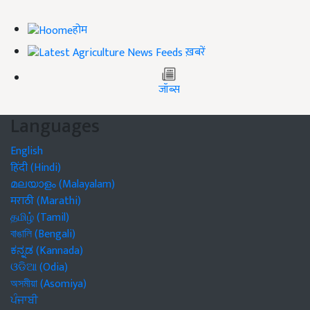
होम
ख़बरें
जॉब्स
Languages
English
हिंदी (Hindi)
മലയാളം (Malayalam)
मराठी (Marathi)
தமிழ் (Tamil)
বাঙালি (Bengali)
ಕನ್ನಡ (Kannada)
ଓଡିଆ (Odia)
অসমীয়া (Asomiya)
ਪੰਜਾਬੀ