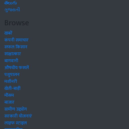
తెలుగు
ગુજરાતી
Browse
खबरें
कंपनी समाचार
सफल किसान
साक्षात्कार
बागवानी
औषधीय फसलें
पशुपालन
मशीनरी
खेती-बाड़ी
मौसम
बाजार
ग्रामीण उद्द्योग
सरकारी योजनाएं
लाइफ स्टाइल