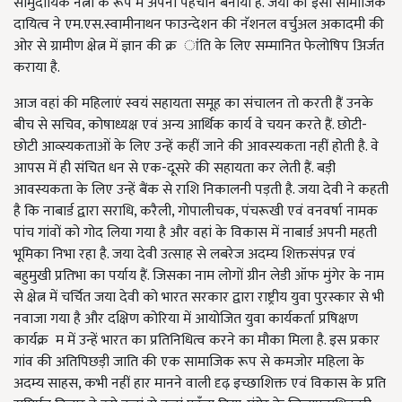
सामुदायिक नेत्नी के रूप में अपनी पहचान बनायी है. जया की इसी सामाजिक
दायित्व ने एम.एस.स्वामीनाथन फाउन्देशन की नॅशनल वर्चुअल अकादमी की
ओर से ग्रामीण क्षेत्न में ज्ञान की क्र ांति के लिए सम्मानित फेलोषिप अिर्जत
कराया है.
आज वहां की महिलाएं स्वयं सहायता समूह का संचालन तो करती हैं उनके
बीच से सचिव, कोषाध्यक्ष एवं अन्य आर्थिक कार्य वे चयन करते हैं. छोटी-
छोटी आव्स्यकताओं के लिए उन्हें कहीं जाने की आवस्यकता नहीं होती है. वे
आपस में ही संचित धन से एक-दूसरे की सहायता कर लेती हैं. बड़ी
आवस्यकता के लिए उन्हें बैंक से राशि निकालनी पड़ती है. जया देवी ने कहती
है कि नाबार्ड द्वारा सराधि, करैली, गोपालीचक, पंचरूखी एवं वनवर्षा नामक
पांच गांवों को गोद लिया गया है और वहां के विकास में नाबार्ड अपनी महती
भूमिका निभा रहा है. जया देवी उत्साह से लबरेज अदम्य शिक्तसंपन्न एवं
बहुमुखी प्रतिभा का पर्याय हैं. जिसका नाम लोगों ग्रीन लेडी ऑफ मुंगेर के नाम
से क्षेत्न में चर्चित जया देवी को भारत सरकार द्वारा राष्ट्रीय युवा पुरस्कार से भी
नवाजा गया है और दक्षिण कोरिया में आयोजित युवा कार्यकर्ता प्रषिक्षण
कार्यक्र म में उन्हें भारत का प्रतिनिधित्व करने का मौका मिला है. इस प्रकार
गांव की अतिपिछड़ी जाति की एक सामाजिक रूप से कमजोर महिला के
अदम्य साहस, कभी नहीं हार मानने वाली दृढ़ इच्छाशिक्त एवं विकास के प्रति