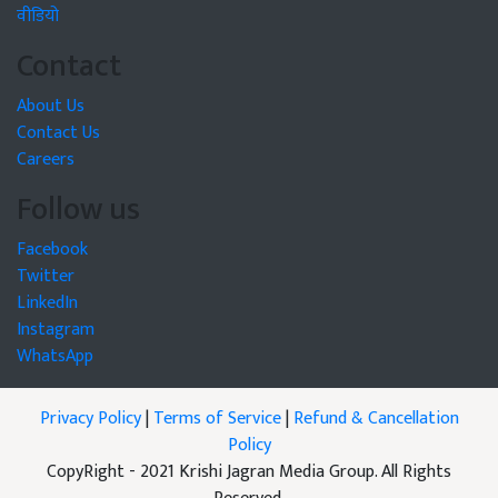
वीडियो
Contact
About Us
Contact Us
Careers
Follow us
Facebook
Twitter
LinkedIn
Instagram
WhatsApp
Privacy Policy
|
Terms of Service
|
Refund & Cancellation
Policy
CopyRight - 2021 Krishi Jagran Media Group. All Rights