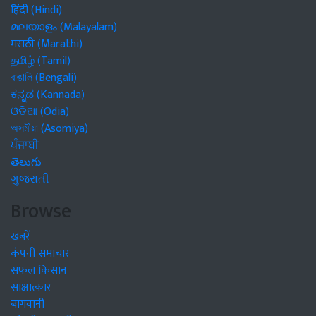
हिंदी (Hindi)
മലയാളം (Malayalam)
मराठी (Marathi)
தமிழ் (Tamil)
বাঙালি (Bengali)
ಕನ್ನಡ (Kannada)
ଓଡିଆ (Odia)
অসমীয়া (Asomiya)
ਪੰਜਾਬੀ
తెలుగు
ગુજરાતી
Browse
खबरें
कंपनी समाचार
सफल किसान
साक्षात्कार
बागवानी