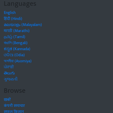
Languages
English
हिंदी (Hindi)
മലയാളം (Malayalam)
मराठी (Marathi)
தமிழ் (Tamil)
বাঙালি (Bengali)
ಕನ್ನಡ (Kannada)
ଓଡିଆ (Odia)
অসমীয়া (Asomiya)
ਪੰਜਾਬੀ
తెలుగు
ગુજરાતી
Browse
खबरें
कंपनी समाचार
सफल किसान