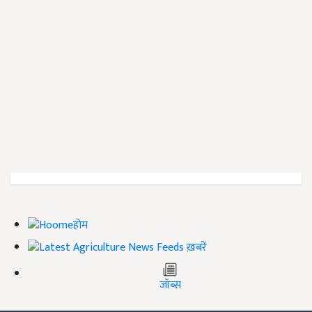
होम
ख़बरें
जॉब्स