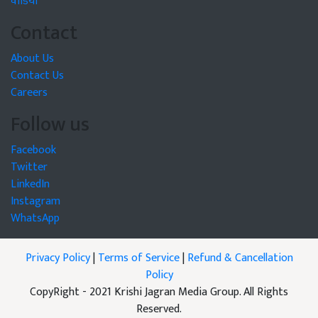
वीडियो
Contact
About Us
Contact Us
Careers
Follow us
Facebook
Twitter
LinkedIn
Instagram
WhatsApp
Privacy Policy
|
Terms of Service
|
Refund & Cancellation
Policy
CopyRight - 2021 Krishi Jagran Media Group. All Rights
Reserved.