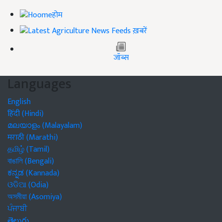
होम
ख़बरें
जॉब्स
Languages
English
हिंदी (Hindi)
മലയാളം (Malayalam)
मराठी (Marathi)
தமிழ் (Tamil)
বাঙালি (Bengali)
ಕನ್ನಡ (Kannada)
ଓଡିଆ (Odia)
অসমীয়া (Asomiya)
ਪੰਜਾਬੀ
తెలుగు