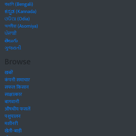
বাঙালি (Bengali)
ಕನ್ನಡ (Kannada)
ଓଡିଆ (Odia)
অসমীয়া (Asomiya)
ਪੰਜਾਬੀ
తెలుగు
ગુજરાતી
Browse
खबरें
कंपनी समाचार
सफल किसान
साक्षात्कार
बागवानी
औषधीय फसलें
पशुपालन
मशीनरी
खेती-बाड़ी