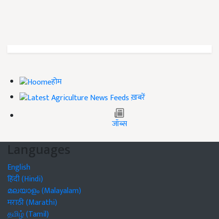
होम
ख़बरें
जॉब्स
Languages
English
हिंदी (Hindi)
മലയാളം (Malayalam)
मराठी (Marathi)
தமிழ் (Tamil)