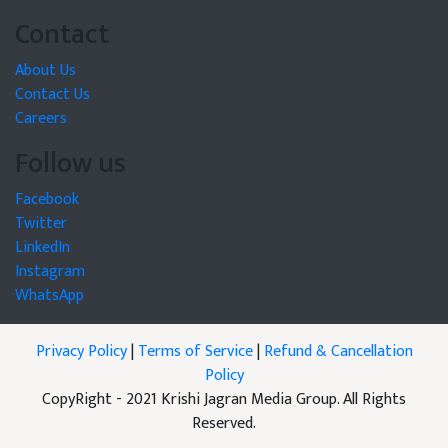
Contact
About Us
Contact Us
Careers
Follow us
Facebook
Twitter
LinkedIn
Instagram
WhatsApp
Privacy Policy
|
Terms of Service
|
Refund & Cancellation
Policy
CopyRight - 2021 Krishi Jagran Media Group. All Rights
Reserved.