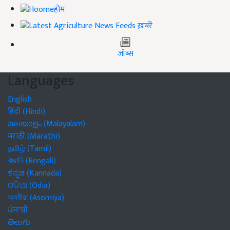
होम
ख़बरें
जॉब्स
Languages
English
हिंदी (Hindi)
മലയാളം (Malayalam)
मराठी (Marathi)
தமிழ் (Tamil)
বাঙালি (Bengali)
ಕನ್ನಡ (Kannada)
ଓଡିଆ (Odia)
অসমীয়া (Asomiya)
ਪੰਜਾਬੀ
తెలుగు