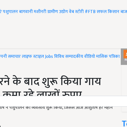
एं
पशुपालन
बागवानी
मशीनरी
ग्रामीण उद्योग
वेब स्टोरी
#FTB
सफल किसान
बाज
ंपनी समाचार
लाइफ स्टाइल
Jobs
विविध
सम्पादकीय
वीडियो
मासिक पत्रिका
#T
ने के बाद शुरू किया गाय
कमा रहे लाखों रुपए
तोष ने पशुपालन का व्यवसाय शुरू किया, जिससे आज आशुतोष हर महीने
T