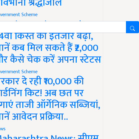
ावभीनी श्रद्धांजलि
vernment Scheme
M Kisan Yojana Update:
4वीं किस्त का इंतजार बढ़ा,
ानें कब मिल सकते हैं ₹2,000
र कैसे चेक करें अपना स्टेटस
vernment Scheme
रकार दे रही ₹10,000 की
ार्डनिंग किट! अब छत पर
गाएं ताजी ऑर्गेनिक सब्जियां,
ानें आवेदन प्रक्रिया..
ws
aharashtra News: सीएम