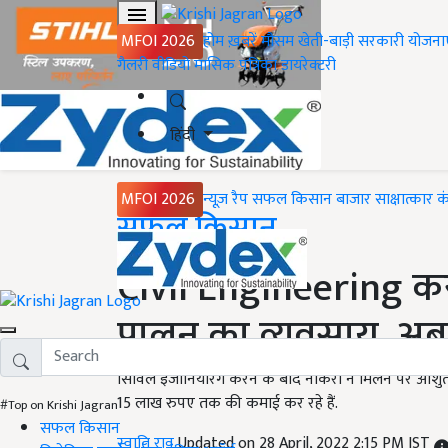
MFOI 2026
होम
ख़बरें
मौसम
खेती-बाड़ी
सरकारी योजना
गैलरी
वीडियो
मासिक पत्रिका
डायरेक्टरी
हिंदी
MFOI 2026
न्यूज़ रैप
सफल किसान
बाजार
साक्षात्कार
क
Home
सफल किसान
Civil Engineering कर
पालन का व्यवसाय, अब 
सिविल इंजीनियरिंग करने के बाद नौकरी न मिलने पर आशु
15 लाख रुपए तक की कमाई कर रहे हैं.
#Top on Krishi Jagran
सफल किसान
स्वाति राव
Updated on 28 April, 2022 2:15 PM IST