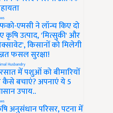
हायता
ws
फको-एमसी ने लॉन्च किए दो
ए कृषि उत्पाद, 'मित्सुकी' और
नेक्सावेट', किसानों को मिलेगी
न्नत फसल सुरक्षा!
imal Husbandry
रसात में पशुओं को बीमारियों
े कैसे बचाएं? अपनाएं ये 5
सान उपाय..
ws
ृषि अनुसंधान परिसर, पटना में