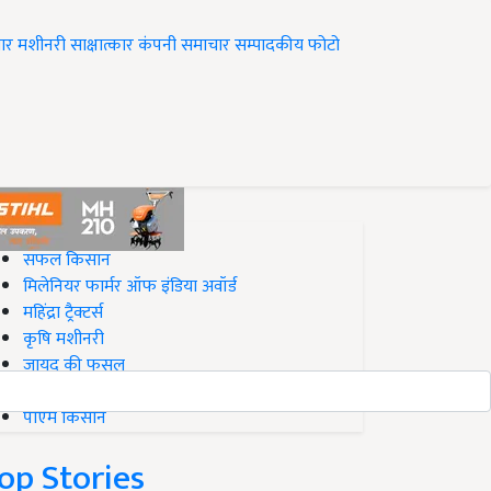
ार
मशीनरी
साक्षात्कार
कंपनी समाचार
सम्पादकीय
फोटो
op on Krishi Jagran
सफल किसान
मिलेनियर फार्मर ऑफ इंडिया अवॉर्ड
महिंद्रा ट्रैक्टर्स
कृषि मशीनरी
जायद की फसल
बिज़नेस आइडियाज
पीएम किसान
op Stories