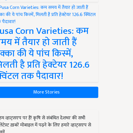
usa Corn Varieties: कम
मय में तैयार हो जाती हैं
क्का की ये पांच किस्में,
िलती है प्रति हेक्टेयर 126.6
्विंटल तक पैदावार!
More Stories
हम व्हाट्सएप पर हैं! कृषि से संबंधित देशभर की सभी
लेटेस्ट ख़बरें मोबाइल में पढ़ने के लिए हमारे व्हाट्सएप से
जुड़ें.