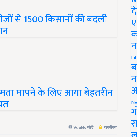
द
बीजों से 1500 किसानों की बदली
ए
ान
क
न
Li
ब
न
क्षमता मापने के लिए आया बेहतरीन
आ
ियत
Ne
ग
स
ल