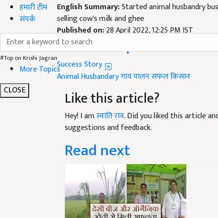
selling cow's milk and ghee
हमारी टीम
Published on:
28 April 2022, 12:25 PM IST
संपर्क
Related Topics
Success Story
#Top on Krishi Jagran
Animal Husbandary
गाय पालन
सफल किसान
More Topics
Like this article?
CLOSE
Hey! I am
स्वाति राव
. Did you liked this article 
suggestions and feedback.
Read next