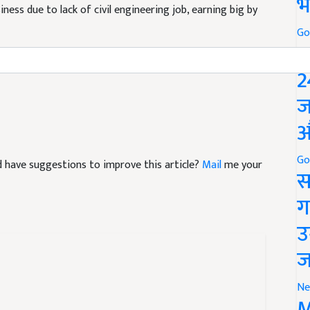
भ
Go
P
2
ज
औ
and have suggestions to improve this article?
Mail
me your
Go
स
ग
उ
ज
Ne
M