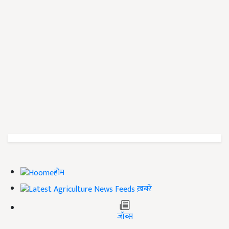
होम
ख़बरें
जॉब्स