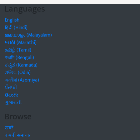
Languages
English
हिंदी (Hindi)
മലയാളം (Malayalam)
मराठी (Marathi)
தமிழ் (Tamil)
বাঙালি (Bengali)
ಕನ್ನಡ (Kannada)
ଓଡିଆ (Odia)
অসমীয়া (Asomiya)
ਪੰਜਾਬੀ
తెలుగు
ગુજરાતી
Browse
खबरें
कंपनी समाचार