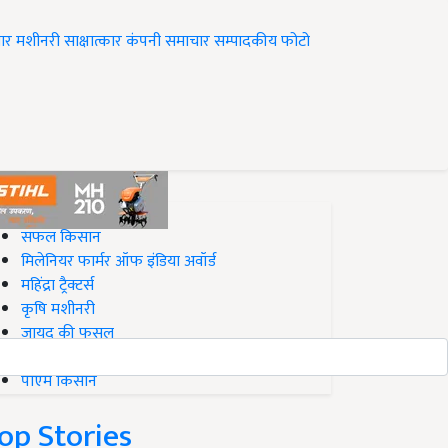
ार
मशीनरी
साक्षात्कार
कंपनी समाचार
सम्पादकीय
फोटो
op on Krishi Jagran
सफल किसान
मिलेनियर फार्मर ऑफ इंडिया अवॉर्ड
महिंद्रा ट्रैक्टर्स
कृषि मशीनरी
जायद की फसल
बिज़नेस आइडियाज
पीएम किसान
op Stories