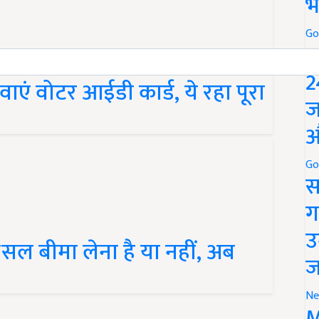
भ
Go
P
2
ाएं वोटर आईडी कार्ड, ये रहा पूरा
ज
औ
Go
स
ग
उ
 फसल बीमा लेना है या नहीं, अब
ज
Ne
M