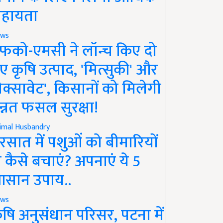
हायता
ws
फको-एमसी ने लॉन्च किए दो
ए कृषि उत्पाद, 'मित्सुकी' और
नेक्सावेट', किसानों को मिलेगी
न्नत फसल सुरक्षा!
imal Husbandry
रसात में पशुओं को बीमारियों
े कैसे बचाएं? अपनाएं ये 5
सान उपाय..
ws
ृषि अनुसंधान परिसर, पटना में