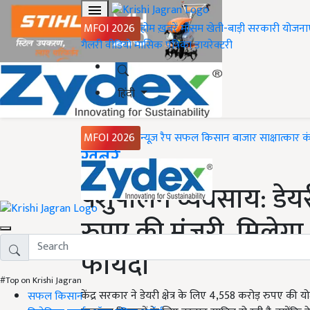
MFOI 2026
होम
ख़बरें
मौसम
खेती-बाड़ी
सरकारी योजना
गैलरी
वीडियो
मासिक पत्रिका
डायरेक्टरी
हिंदी
MFOI 2026
न्यूज़ रैप
सफल किसान
बाजार
साक्षात्कार
क
Home
ख़बरें
पशुपालन व्यवसाय: डेयरी 
रुपए की मंजूरी, मिलेग
फायदा
#Top on Krishi Jagran
केंद्र सरकार ने डेयरी क्षेत्र के लिए 4,558 करोड़ रुपए क
सफल किसान