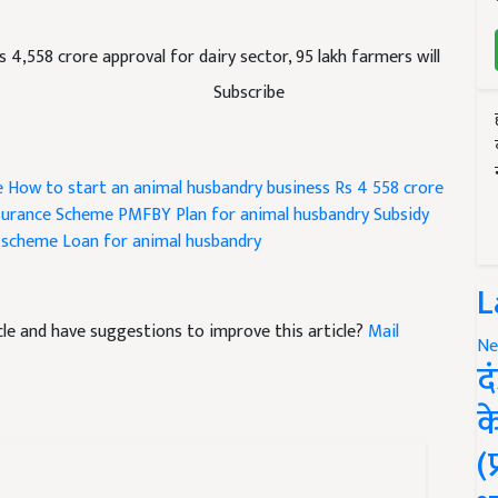
 4,558 crore approval for dairy sector, 95 lakh farmers will
Subscribe
e
How to start an animal husbandry business
Rs 4
558 crore
nsurance Scheme
PMFBY
Plan for animal husbandry
Subsidy
 scheme
Loan for animal husbandry
L
ticle and have suggestions to improve this article?
Mail
Ne
द
क
(