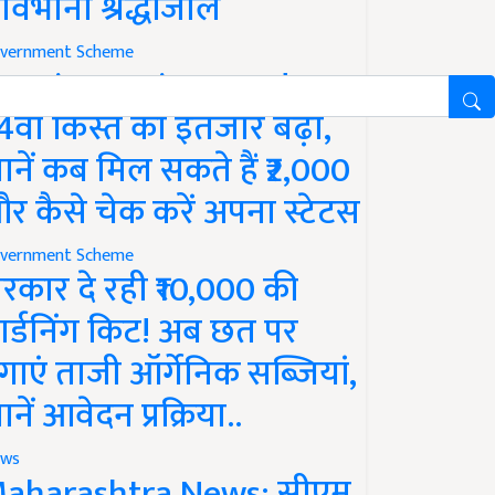
ावभीनी श्रद्धांजलि
vernment Scheme
M Kisan Yojana Update:
4वीं किस्त का इंतजार बढ़ा,
ानें कब मिल सकते हैं ₹2,000
र कैसे चेक करें अपना स्टेटस
vernment Scheme
रकार दे रही ₹10,000 की
ार्डनिंग किट! अब छत पर
गाएं ताजी ऑर्गेनिक सब्जियां,
ानें आवेदन प्रक्रिया..
ws
aharashtra News: सीएम