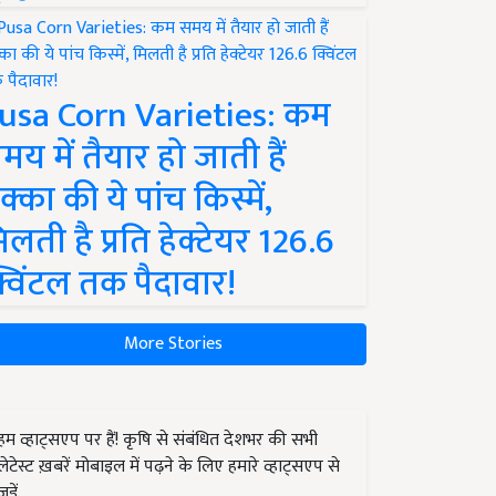
usa Corn Varieties: कम
मय में तैयार हो जाती हैं
क्का की ये पांच किस्में,
िलती है प्रति हेक्टेयर 126.6
्विंटल तक पैदावार!
More Stories
हम व्हाट्सएप पर हैं! कृषि से संबंधित देशभर की सभी
लेटेस्ट ख़बरें मोबाइल में पढ़ने के लिए हमारे व्हाट्सएप से
जुड़ें.