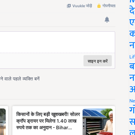
द
ए
क
न
Li
ब
न
आ
Ne
ग
स
ल