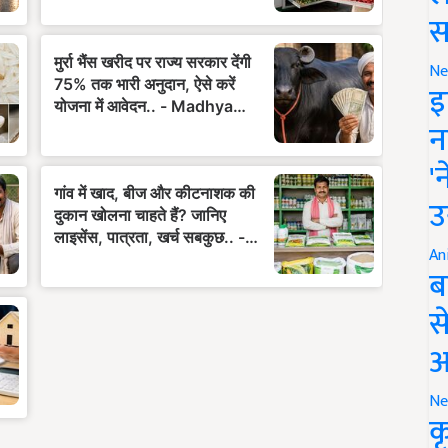
स
Ne
इ
न
'
उ
An
ब
स
आ
Ne
क