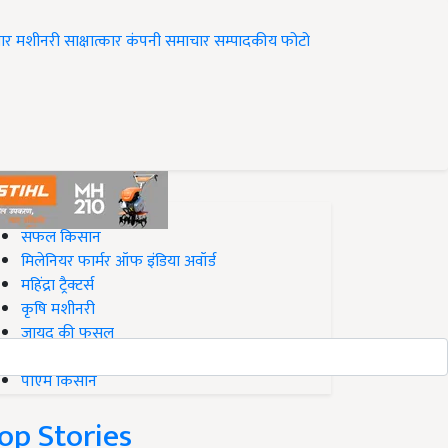
ार
मशीनरी
साक्षात्कार
कंपनी समाचार
सम्पादकीय
फोटो
op on Krishi Jagran
सफल किसान
मिलेनियर फार्मर ऑफ इंडिया अवॉर्ड
महिंद्रा ट्रैक्टर्स
कृषि मशीनरी
जायद की फसल
बिज़नेस आइडियाज
पीएम किसान
op Stories