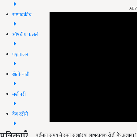
ADV
सम्पादकीय
औषधीय फसलें
पशुपालन
खेती-बाड़ी
मशीनरी
वेब स्टोरी
वर्तमान समय में रमन सलारिया लाभदायक खेती के अलावा ड्र
पत्रिकाएँ
पर्यावरण और भूजल को बचाने में अपना योगदान दे रहे हैं. वह क