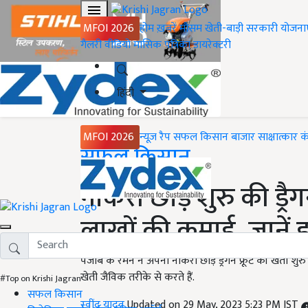
MFOI 2026
होम
ख़बरें
मौसम
खेती-बाड़ी
सरकारी योजना
गैलरी
वीडियो
मासिक पत्रिका
डायरेक्टरी
हिंदी
MFOI 2026
न्यूज़ रैप
सफल किसान
बाजार
साक्षात्कार
क
Home
सफल किसान
नौकरी छोड़ शुरु की ड्रैग
लाखों की कमाई, जाने
पंजाब के रमन ने अपनी नौकरी छोड़ ड्रैगन फ्रूट की खेती 
खेती जैविक तरीके से करते हैं.
#Top on Krishi Jagran
सफल किसान
रवींद्र यादव
Updated on 29 May, 2023 5:23 PM IST