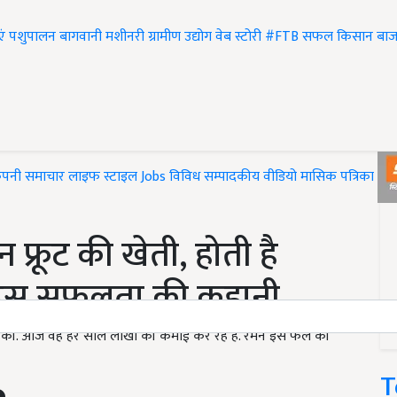
एं
पशुपालन
बागवानी
मशीनरी
ग्रामीण उद्योग
वेब स्टोरी
#FTB
सफल किसान
बाज
ंपनी समाचार
लाइफ स्टाइल
Jobs
विविध
सम्पादकीय
वीडियो
मासिक पत्रिका
#T
न फ्रूट की खेती, होती है
ं इस सफलता की कहानी
शुरु की. आज वह हर साल लाखों की कमाई कर रहे हैं. रमन इस फल की
T