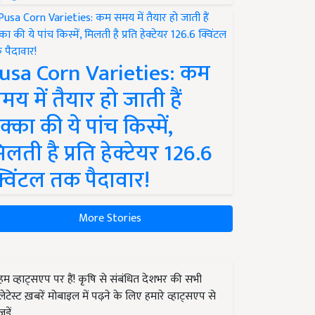
usa Corn Varieties: कम
मय में तैयार हो जाती हैं
क्का की ये पांच किस्में,
िलती है प्रति हेक्टेयर 126.6
्विंटल तक पैदावार!
More Stories
हम व्हाट्सएप पर हैं! कृषि से संबंधित देशभर की सभी
लेटेस्ट ख़बरें मोबाइल में पढ़ने के लिए हमारे व्हाट्सएप से
जुड़ें.