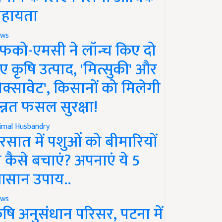
हायता
ws
फको-एमसी ने लॉन्च किए दो
ए कृषि उत्पाद, 'मित्सुकी' और
नेक्सावेट', किसानों को मिलेगी
न्नत फसल सुरक्षा!
imal Husbandry
रसात में पशुओं को बीमारियों
े कैसे बचाएं? अपनाएं ये 5
सान उपाय..
ws
ृषि अनुसंधान परिसर, पटना में