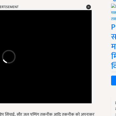
ERTISEMENT
P
स
म
म
क
िप सिंचाई
,
सौर जल पम्पिंग तकनीक आदि तकनीक को अपनाकर
ृषि विज्ञान केंद्र
,
पठानकोट के भी लगातार संपर्क में रहते हैं. आपको