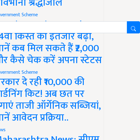
ावभीनी श्रद्धांजलि
vernment Scheme
M Kisan Yojana Update:
4वीं किस्त का इंतजार बढ़ा,
ानें कब मिल सकते हैं ₹2,000
र कैसे चेक करें अपना स्टेटस
vernment Scheme
रकार दे रही ₹10,000 की
ार्डनिंग किट! अब छत पर
गाएं ताजी ऑर्गेनिक सब्जियां,
ानें आवेदन प्रक्रिया..
ws
aharashtra News: सीएम