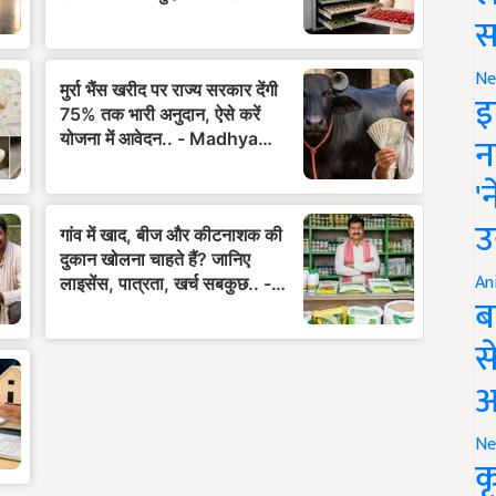
स
Ne
इ
न
'
उ
An
ब
स
आ
Ne
क