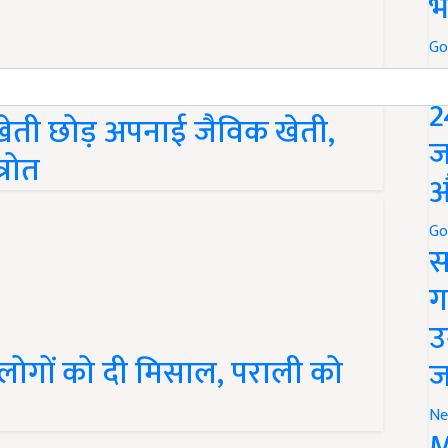
भ
Go
P
खेती छोड़ अपनाई जैविक खेती,
2
्रोत
ज
औ
Go
स
ग
उ
लोगों को दी मिसाल, पराली को
ज
Ne
M