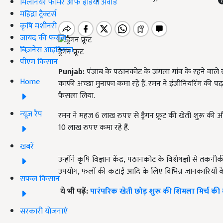
मिलेनियर फार्मर ऑफ इंडिया अवॉर्ड
महिंद्रा ट्रैक्टर्स
कृषि मशीनरी
जायद की फसल
बिज़नेस आइडियाज
ड्रैगन फ्रूट
पीएम किसान
Punjab:
पंजाब के पठानकोट के जंगला गांव के रहने वाले 
Home
काफी अच्छा मुनाफा कमा रहे हैं. रमन ने इंजीनियरिंग की पढ
फैसला लिया.
न्यूज़ रैप
रमन ने महज 6 लाख रुपए से ड्रैगन फ्रूट की खेती शुरू की औ
10 लाख रुपए कमा रहे हैं.
खबरें
उन्होंने कृषि विज्ञान केंद्र
,
पठानकोट के विशेषज्ञों से तकनीक
उपयोग
,
फलों की कटाई आदि के लिए विभिन्न जानकारियों के 
सफल किसान
ये भी पढ़ें:
पारंपरिक खेती छोड़ शुरू की शिमला मिर्च की
सरकारी योजनाएं