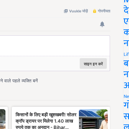
द
ए
क
न
Li
ब
न
आ
Ne
ग
स
ल