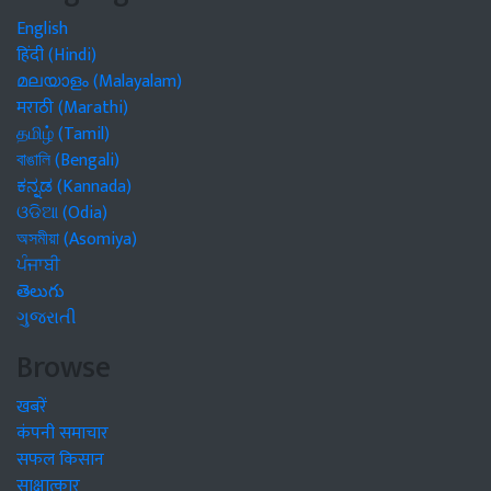
English
हिंदी (Hindi)
മലയാളം (Malayalam)
मराठी (Marathi)
தமிழ் (Tamil)
বাঙালি (Bengali)
ಕನ್ನಡ (Kannada)
ଓଡିଆ (Odia)
অসমীয়া (Asomiya)
ਪੰਜਾਬੀ
తెలుగు
ગુજરાતી
Browse
खबरें
कंपनी समाचार
सफल किसान
साक्षात्कार